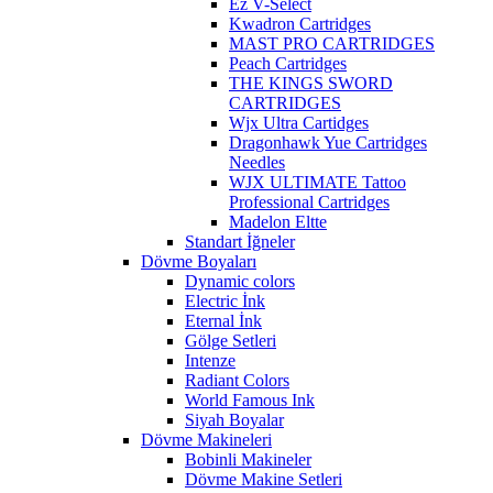
Ez V-Select
Kwadron Cartridges
MAST PRO CARTRIDGES
Peach Cartridges
THE KINGS SWORD
CARTRIDGES
Wjx Ultra Cartidges
Dragonhawk Yue Cartridges
Needles
WJX ULTIMATE Tattoo
Professional Cartridges
Madelon Eltte
Standart İğneler
Dövme Boyaları
Dynamic colors
Electric İnk
Eternal İnk
Gölge Setleri
Intenze
Radiant Colors
World Famous Ink
Siyah Boyalar
Dövme Makineleri
Bobinli Makineler
Dövme Makine Setleri