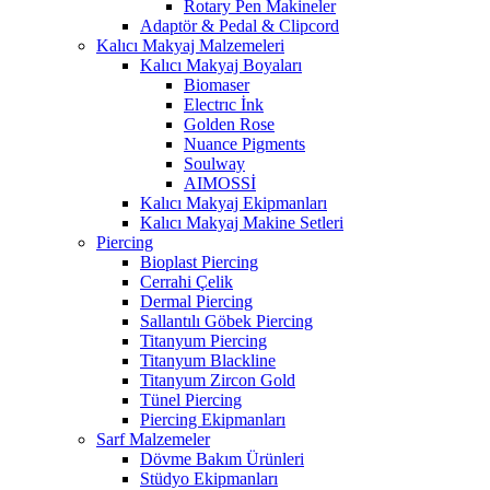
Rotary Pen Makineler
Adaptör & Pedal & Clipcord
Kalıcı Makyaj Malzemeleri
Kalıcı Makyaj Boyaları
Biomaser
Electrıc İnk
Golden Rose
Nuance Pigments
Soulway
AIMOSSİ
Kalıcı Makyaj Ekipmanları
Kalıcı Makyaj Makine Setleri
Piercing
Bioplast Piercing
Cerrahi Çelik
Dermal Piercing
Sallantılı Göbek Piercing
Titanyum Piercing
Titanyum Blackline
Titanyum Zircon Gold
Tünel Piercing
Piercing Ekipmanları
Sarf Malzemeler
Dövme Bakım Ürünleri
Stüdyo Ekipmanları