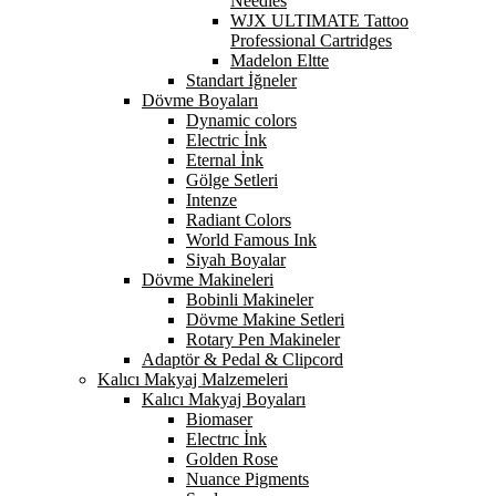
Needles
WJX ULTIMATE Tattoo
Professional Cartridges
Madelon Eltte
Standart İğneler
Dövme Boyaları
Dynamic colors
Electric İnk
Eternal İnk
Gölge Setleri
Intenze
Radiant Colors
World Famous Ink
Siyah Boyalar
Dövme Makineleri
Bobinli Makineler
Dövme Makine Setleri
Rotary Pen Makineler
Adaptör & Pedal & Clipcord
Kalıcı Makyaj Malzemeleri
Kalıcı Makyaj Boyaları
Biomaser
Electrıc İnk
Golden Rose
Nuance Pigments