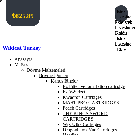
İstek
İstek
İstek
İstek
₺
₺
₺
₺
715.77
770.83
660.71
825.89
Listesine
Listesine
Listesine
Listesine
Ekle
Ekle
Ekle
Ekle
İstek
İstek
İstek
İstek
Listesinde
Listesinde
Listesinde
Listesinde
Kaldır
Kaldır
Kaldır
Kaldır
İstek
İstek
İstek
İstek
Listesine
Listesine
Listesine
Listesine
Wildcat Turkey
Ekle
Ekle
Ekle
Ekle
Anasayfa
Mağaza
Dövme Malzemeleri
Dövme İğneleri
Kartuş İğneler
Ez Filter Venom Tattoo cartridge
Ez V-Select
Kwadron Cartridges
MAST PRO CARTRIDGES
Peach Cartridges
THE KINGS SWORD
CARTRIDGES
Wjx Ultra Cartidges
Dragonhawk Yue Cartridges