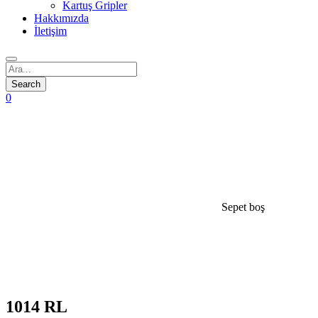
Kartuş Gripler
Hakkımızda
İletişim
0
Sepet boş
open
open
1014 RL