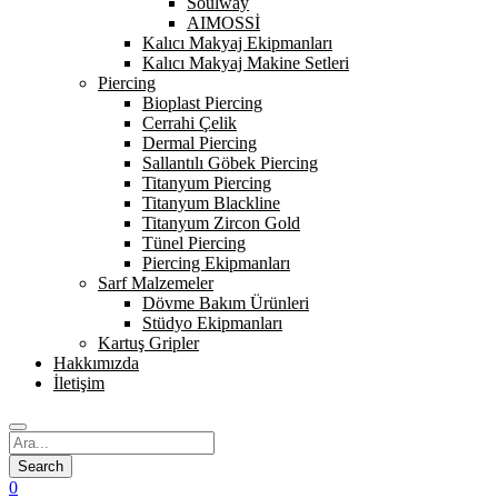
Soulway
AIMOSSİ
Kalıcı Makyaj Ekipmanları
Kalıcı Makyaj Makine Setleri
Piercing
Bioplast Piercing
Cerrahi Çelik
Dermal Piercing
Sallantılı Göbek Piercing
Titanyum Piercing
Titanyum Blackline
Titanyum Zircon Gold
Tünel Piercing
Piercing Ekipmanları
Sarf Malzemeler
Dövme Bakım Ürünleri
Stüdyo Ekipmanları
Kartuş Gripler
Hakkımızda
İletişim
0