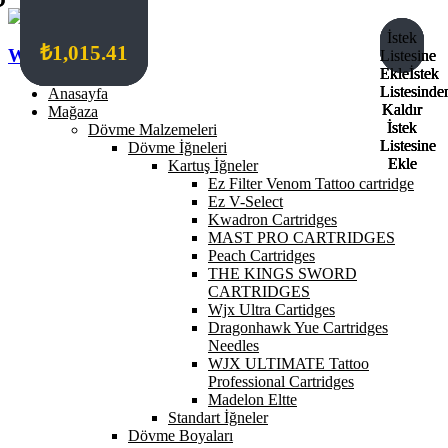
İstek
İstek
İstek
İstek
₺
₺
₺
₺
1,015.41
384.21
1,042.85
1,015.41
Wildcat Turkey
Listesine
Listesine
Listesine
Listesine
Ekle
Ekle
Ekle
Ekle
İstek
İstek
İstek
İstek
Listesinde
Listesinde
Listesinde
Listesinde
Anasayfa
Kaldır
Kaldır
Kaldır
Kaldır
Mağaza
İstek
İstek
İstek
İstek
Dövme Malzemeleri
Listesine
Listesine
Listesine
Listesine
Dövme İğneleri
Ekle
Ekle
Ekle
Ekle
Kartuş İğneler
Ez Filter Venom Tattoo cartridge
Ez V-Select
Kwadron Cartridges
MAST PRO CARTRIDGES
Peach Cartridges
THE KINGS SWORD
CARTRIDGES
Wjx Ultra Cartidges
Dragonhawk Yue Cartridges
Needles
WJX ULTIMATE Tattoo
Professional Cartridges
Madelon Eltte
Standart İğneler
Dövme Boyaları