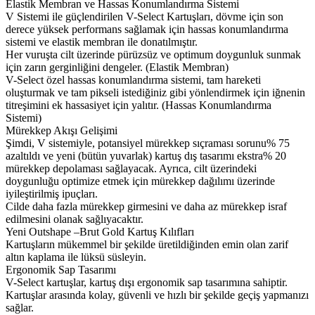
Elastik Membran ve Hassas Konumlandırma Sistemi
V Sistemi ile güçlendirilen V-Select Kartuşları, dövme için son
derece yüksek performans sağlamak için hassas konumlandırma
sistemi ve elastik membran ile donatılmıştır.
Her vuruşta cilt üzerinde pürüzsüz ve optimum doygunluk sunmak
için zarın gerginliğini dengeler. (Elastik Membran)
V-Select özel hassas konumlandırma sistemi, tam hareketi
oluşturmak ve tam pikseli istediğiniz gibi yönlendirmek için iğnenin
titreşimini ek hassasiyet için yalıtır. (Hassas Konumlandırma
Sistemi)
Mürekkep Akışı Gelişimi
Şimdi, V sistemiyle, potansiyel mürekkep sıçraması sorunu% 75
azaltıldı ve yeni (bütün yuvarlak) kartuş dış tasarımı ekstra% 20
mürekkep depolaması sağlayacak. Ayrıca, cilt üzerindeki
doygunluğu optimize etmek için mürekkep dağılımı üzerinde
iyileştirilmiş ipuçları.
Cilde daha fazla mürekkep girmesini ve daha az mürekkep israf
edilmesini olanak sağlıyacaktır.
Yeni Outshape –Brut Gold Kartuş Kılıfları
Kartuşların mükemmel bir şekilde üretildiğinden emin olan zarif
altın kaplama ile lüksü süsleyin.
Ergonomik Sap Tasarımı
V-Select kartuşlar, kartuş dışı ergonomik sap tasarımına sahiptir.
Kartuşlar arasında kolay, güvenli ve hızlı bir şekilde geçiş yapmanızı
sağlar.