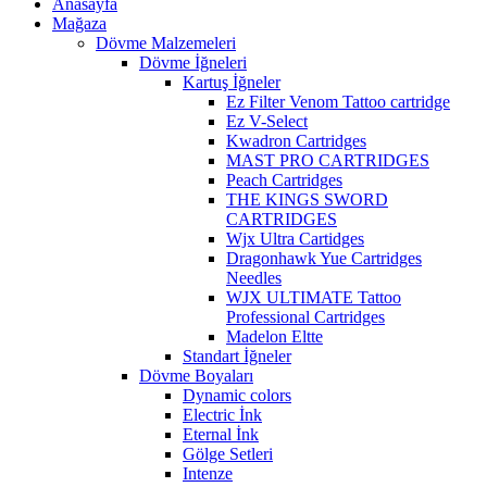
Anasayfa
Mağaza
Dövme Malzemeleri
Dövme İğneleri
Kartuş İğneler
Ez Filter Venom Tattoo cartridge
Ez V-Select
Kwadron Cartridges
MAST PRO CARTRIDGES
Peach Cartridges
THE KINGS SWORD
CARTRIDGES
Wjx Ultra Cartidges
Dragonhawk Yue Cartridges
Needles
WJX ULTIMATE Tattoo
Professional Cartridges
Madelon Eltte
Standart İğneler
Dövme Boyaları
Dynamic colors
Electric İnk
Eternal İnk
Gölge Setleri
Intenze