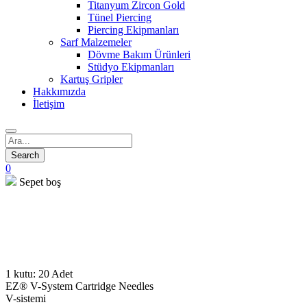
Titanyum Zircon Gold
Tünel Piercing
Piercing Ekipmanları
Sarf Malzemeler
Dövme Bakım Ürünleri
Stüdyo Ekipmanları
Kartuş Gripler
Hakkımızda
İletişim
0
Sepet boş
open
open
open
1 kutu: 20 Adet
EZ® V-System Cartridge Needles
V-sistemi