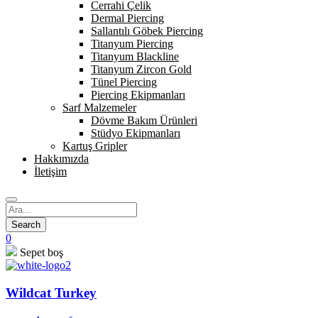
Cerrahi Çelik
Dermal Piercing
Sallantılı Göbek Piercing
Titanyum Piercing
Titanyum Blackline
Titanyum Zircon Gold
Tünel Piercing
Piercing Ekipmanları
Sarf Malzemeler
Dövme Bakım Ürünleri
Stüdyo Ekipmanları
Kartuş Gripler
Hakkımızda
İletişim
0
Sepet boş
Wildcat Turkey