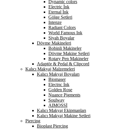
Dynamic colors
Electric İnk
Eternal İnk
Gölge Setleri
Intenze
Radiant Colors
World Famous Ink
Siyah Boyalar
Dövme Makineleri
Bobinli Makineler
Dövme Makine Setleri
Rotary Pen Makineler
Adaptör & Pedal & Clipcord
Kalıcı Makyaj Malzemeleri
Kalıcı Makyaj Boyaları
Biomaser
Electrıc İnk
Golden Rose
Nuance Pigments
Soulway
AIMOSSİ
Kalıcı Makyaj Ekipmanları
Kalıcı Makyaj Makine Setleri
Piercing
Bioplast Piercing