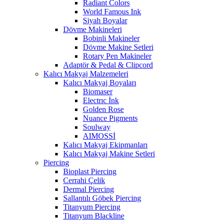
Radiant Colors
World Famous Ink
Siyah Boyalar
Dövme Makineleri
Bobinli Makineler
Dövme Makine Setleri
Rotary Pen Makineler
Adaptör & Pedal & Clipcord
Kalıcı Makyaj Malzemeleri
Kalıcı Makyaj Boyaları
Biomaser
Electrıc İnk
Golden Rose
Nuance Pigments
Soulway
AIMOSSİ
Kalıcı Makyaj Ekipmanları
Kalıcı Makyaj Makine Setleri
Piercing
Bioplast Piercing
Cerrahi Çelik
Dermal Piercing
Sallantılı Göbek Piercing
Titanyum Piercing
Titanyum Blackline