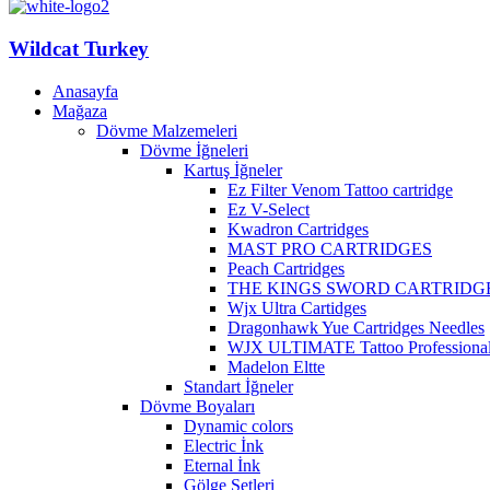
Wildcat Turkey
Anasayfa
Mağaza
Dövme Malzemeleri
Dövme İğneleri
Kartuş İğneler
Ez Filter Venom Tattoo cartridge
Ez V-Select
Kwadron Cartridges
MAST PRO CARTRIDGES
Peach Cartridges
THE KINGS SWORD CARTRIDG
Wjx Ultra Cartidges
Dragonhawk Yue Cartridges Needles
WJX ULTIMATE Tattoo Professional 
Madelon Eltte
Standart İğneler
Dövme Boyaları
Dynamic colors
Electric İnk
Eternal İnk
Gölge Setleri