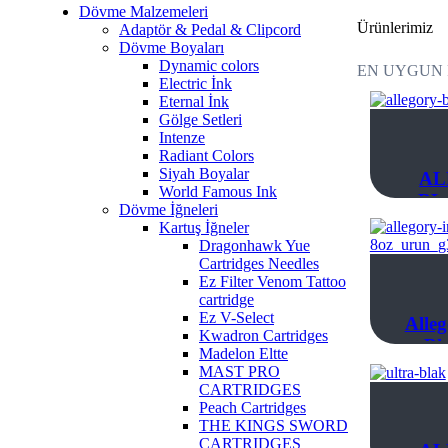
Dövme Malzemeleri
Ürünlerimiz
Adaptör & Pedal & Clipcord
Dövme Boyaları
Dynamic colors
Electric İnk
Eternal İnk
Gölge Setleri
Intenze
Radiant Colors
Siyah Boyalar
AL
World Famous Ink
BL
Dövme İğneleri
Kartuş İğneler
Dragonhawk Yue
Cartridges Needles
Ez Filter Venom Tattoo
cartridge
Ez V-Select
Alle
Kwadron Cartridges
Bl
Madelon Eltte
MAST PRO
CARTRIDGES
Peach Cartridges
THE KINGS SWORD
CARTRIDGES