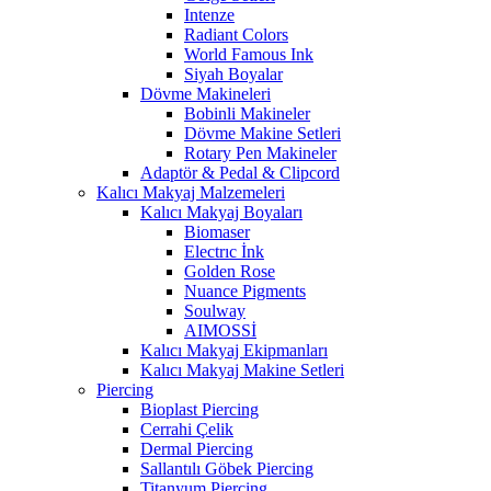
Intenze
Radiant Colors
World Famous Ink
Siyah Boyalar
Dövme Makineleri
Bobinli Makineler
Dövme Makine Setleri
Rotary Pen Makineler
Adaptör & Pedal & Clipcord
Kalıcı Makyaj Malzemeleri
Kalıcı Makyaj Boyaları
Biomaser
Electrıc İnk
Golden Rose
Nuance Pigments
Soulway
AIMOSSİ
Kalıcı Makyaj Ekipmanları
Kalıcı Makyaj Makine Setleri
Piercing
Bioplast Piercing
Cerrahi Çelik
Dermal Piercing
Sallantılı Göbek Piercing
Titanyum Piercing