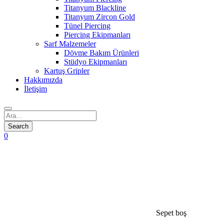
Titanyum Blackline
Titanyum Zircon Gold
Tünel Piercing
Piercing Ekipmanları
Sarf Malzemeler
Dövme Bakım Ürünleri
Stüdyo Ekipmanları
Kartuş Gripler
Hakkımızda
İletişim
0
Sepet boş