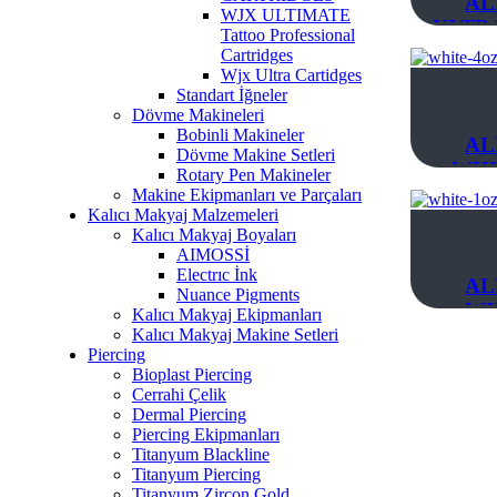
AL
WJX ULTIMATE
ULTR
Tattoo Professional
Cartridges
Wjx Ultra Cartidges
Standart İğneler
Dövme Makineleri
Bobinli Makineler
AL
Dövme Makine Setleri
WHI
Rotary Pen Makineler
Makine Ekipmanları ve Parçaları
Kalıcı Makyaj Malzemeleri
Kalıcı Makyaj Boyaları
AIMOSSİ
Electrıc İnk
AL
Nuance Pigments
WH
Kalıcı Makyaj Ekipmanları
Kalıcı Makyaj Makine Setleri
Piercing
Bioplast Piercing
Cerrahi Çelik
Dermal Piercing
Piercing Ekipmanları
Titanyum Blackline
Titanyum Piercing
Titanyum Zircon Gold