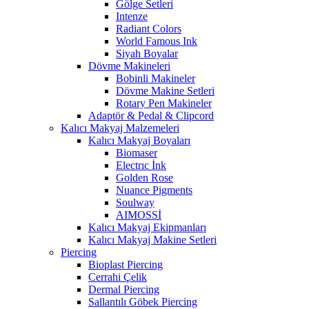
Gölge Setleri
Intenze
Radiant Colors
World Famous Ink
Siyah Boyalar
Dövme Makineleri
Bobinli Makineler
Dövme Makine Setleri
Rotary Pen Makineler
Adaptör & Pedal & Clipcord
Kalıcı Makyaj Malzemeleri
Kalıcı Makyaj Boyaları
Biomaser
Electrıc İnk
Golden Rose
Nuance Pigments
Soulway
AIMOSSİ
Kalıcı Makyaj Ekipmanları
Kalıcı Makyaj Makine Setleri
Piercing
Bioplast Piercing
Cerrahi Çelik
Dermal Piercing
Sallantılı Göbek Piercing