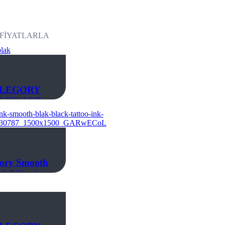
LEGORY
ACK 1OZ
gory Smooth
ak 240 ml