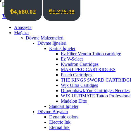
₺
₺
₺
₺
₺
₺
₺
₺
₺
₺
₺
₺
₺
₺
₺
₺
₺
₺
₺
₺
1,156.24
3,303.54
4,184.48
3,028.25
1,156.24
2,037.18
1,156.24
3,854.13
3,688.95
4,404.72
5,505.90
1,194.03
3,854.13
1,211.30
1,376.48
4,680.02
3,854.13
1,211.30
2,918.13
4,680.02
₺
₺
4,404.72
1,376.48
Wildcat Turkey
Anasayfa
Mağaza
Dövme Malzemeleri
Dövme İğneleri
Kartuş İğneler
Ez Filter Venom Tattoo cartridge
Ez V-Select
Kwadron Cartridges
MAST PRO CARTRIDGES
Peach Cartridges
THE KINGS SWORD CARTRIDG
Wjx Ultra Cartidges
Dragonhawk Yue Cartridges Needles
WJX ULTIMATE Tattoo Professional 
Madelon Eltte
Standart İğneler
Dövme Boyaları
Dynamic colors
Electric İnk
Eternal İnk