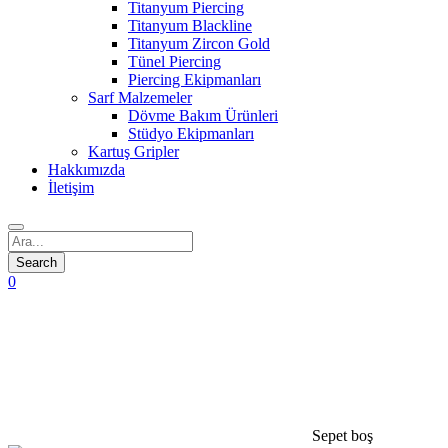
Titanyum Piercing
Titanyum Blackline
Titanyum Zircon Gold
Tünel Piercing
Piercing Ekipmanları
Sarf Malzemeler
Dövme Bakım Ürünleri
Stüdyo Ekipmanları
Kartuş Gripler
Hakkımızda
İletişim
0
Sepet boş