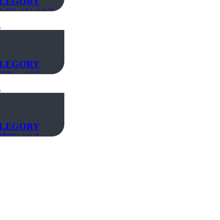
LEGORY
A BLAK 8OZ
LEGORY
TE – 4OZ /
120ML
LEGORY
İTE 1OZ