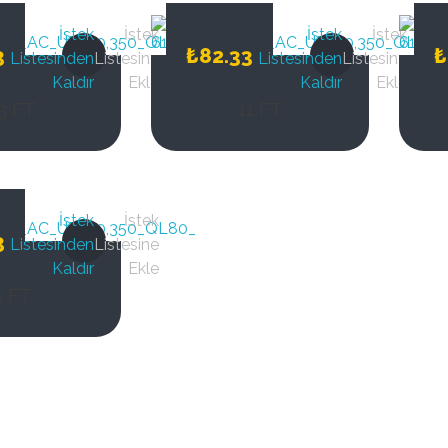
İstek
İstek
İstek
İstek
3
₺
82.33
₺
Listesinden
Listesine
Listesinden
Listesine
Kaldır
Ekle
Kaldır
Ekle
3 FT
11 FT
İstek
İstek
3
Listesinden
Listesine
Kaldır
Ekle
5 FT