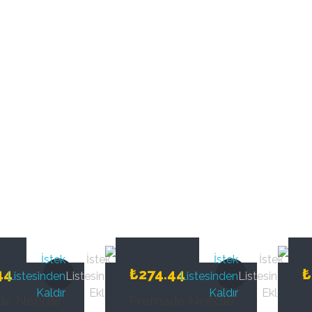
İstek
İstek
İstek
İstek
44
₺
274.44
₺
Listesinden
Listesine
Listesinden
Listesine
Kaldır
Ekle
Kaldır
Ekle
de Needle
Premade Needle