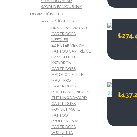
SIYAH BOYALAR
1
WORLD FAMOUS INK
DÖVME İĞNELERI
KARTUŞ İĞNELER
DRAGONHAWK YUE
CARTRIDGES
₺
274.
NEEDLES
EZ FILTER VENOM
12
TATTOO CARTRIDGE
EZ V-SELECT
KWADRON
CARTRIDGES
MADELON ELTTE
MAST PRO
CARTRIDGES
PEACH CARTRIDGES
₺
137.
THE KINGS SWORD
CARTRIDGES
WJX ULTIMATE
TATTOO
PROFESSIONAL
CARTRIDGES
WJX ULTRA