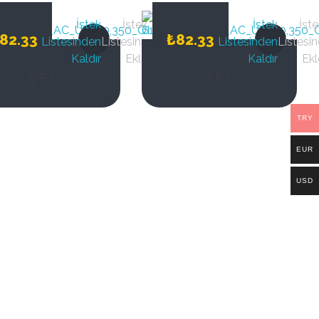
İstek
İstek
İstek
İste
82.33
₺
82.33
Listesinden
Listesine
Listesinden
Listesin
Kaldır
Ekle
Kaldır
Ekl
9 FT
7 FT
TRY
EUR
USD