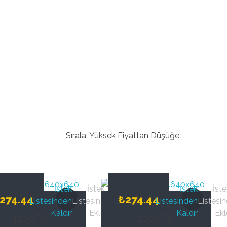
Sırala:
Yüksek Fiyattan Düşüğe
İstek
İstek
İstek
İste
274.44
₺
274.44
Listesinden
Listesine
Listesinden
Listesin
Kaldır
Ekle
Kaldır
Ekl
1209 RS
1205 RS