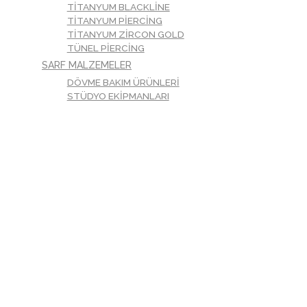
TITANYUM BLACKLINE
TITANYUM PIERCING
TITANYUM ZIRCON GOLD
TÜNEL PIERCING
SARF MALZEMELER
DÖVME BAKIM ÜRÜNLERI
STÜDYO EKIPMANLARI
Şartlar & Politikalar
İptal ve İade Şartları
Mesafeli Satış Sözleşmesi
Gizlilik Politikası