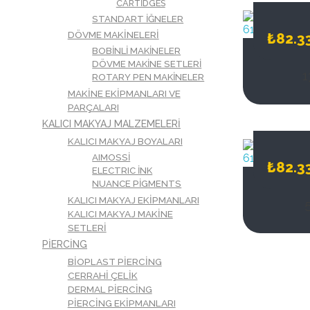
CARTIDGES
STANDART İĞNELER
DÖVME MAKINELERI
₺
82.3
BOBINLI MAKINELER
DÖVME MAKINE SETLERI
1
ROTARY PEN MAKINELER
MAKINE EKIPMANLARI VE
PARÇALARI
KALICI MAKYAJ MALZEMELERI
KALICI MAKYAJ BOYALARI
AIMOSSİ
₺
82.3
ELECTRIC İNK
NUANCE PIGMENTS
KALICI MAKYAJ EKIPMANLARI
KALICI MAKYAJ MAKINE
SETLERI
PIERCING
BIOPLAST PIERCING
CERRAHI ÇELIK
DERMAL PIERCING
PIERCING EKIPMANLARI