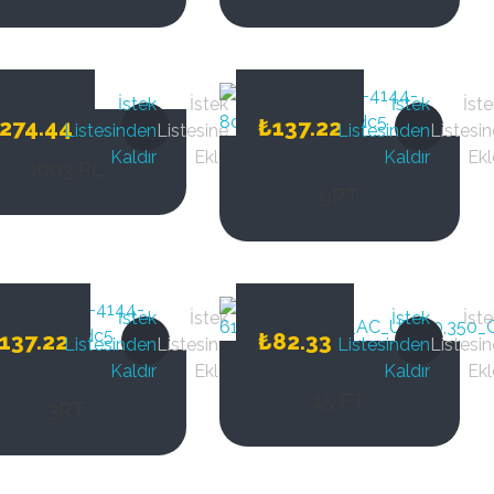
İstek
İstek
İstek
İste
274.44
₺
137.22
Listesinden
Listesine
Listesinden
Listesin
Kaldır
Ekle
Kaldır
Ekl
1003 RL
9RT
İstek
İstek
İstek
İste
137.22
₺
82.33
Listesinden
Listesine
Listesinden
Listesin
Kaldır
Ekle
Kaldır
Ekl
15 FT
3RT