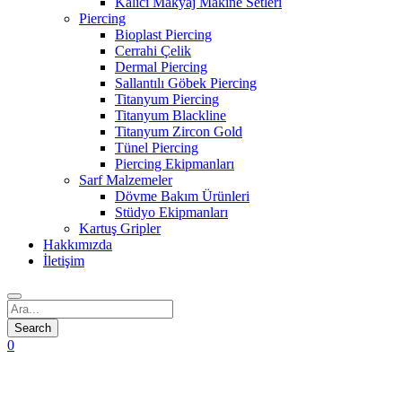
Kalıcı Makyaj Makine Setleri
Piercing
Bioplast Piercing
Cerrahi Çelik
Dermal Piercing
Sallantılı Göbek Piercing
Titanyum Piercing
Titanyum Blackline
Titanyum Zircon Gold
Tünel Piercing
Piercing Ekipmanları
Sarf Malzemeler
Dövme Bakım Ürünleri
Stüdyo Ekipmanları
Kartuş Gripler
Hakkımızda
İletişim
0