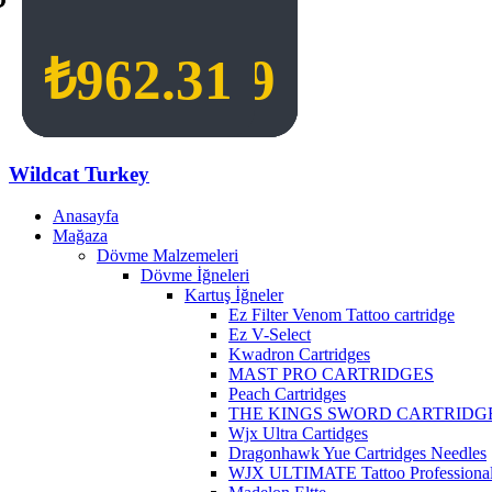
₺
₺
₺
₺
1,017.30
1,017.30
1,072.29
962.31
Wildcat Turkey
Anasayfa
Mağaza
Dövme Malzemeleri
Dövme İğneleri
Kartuş İğneler
Ez Filter Venom Tattoo cartridge
Ez V-Select
Kwadron Cartridges
MAST PRO CARTRIDGES
Peach Cartridges
THE KINGS SWORD CARTRIDG
Wjx Ultra Cartidges
Dragonhawk Yue Cartridges Needles
WJX ULTIMATE Tattoo Professional 