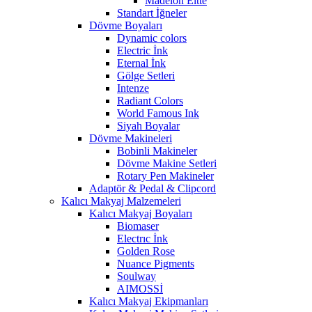
Madelon Eltte
Standart İğneler
Dövme Boyaları
Dynamic colors
Electric İnk
Eternal İnk
Gölge Setleri
Intenze
Radiant Colors
World Famous Ink
Siyah Boyalar
Dövme Makineleri
Bobinli Makineler
Dövme Makine Setleri
Rotary Pen Makineler
Adaptör & Pedal & Clipcord
Kalıcı Makyaj Malzemeleri
Kalıcı Makyaj Boyaları
Biomaser
Electrıc İnk
Golden Rose
Nuance Pigments
Soulway
AIMOSSİ
Kalıcı Makyaj Ekipmanları