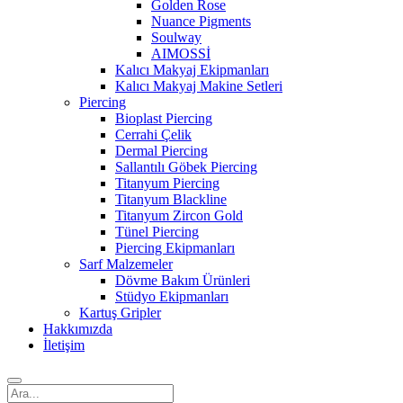
Golden Rose
Nuance Pigments
Soulway
AIMOSSİ
Kalıcı Makyaj Ekipmanları
Kalıcı Makyaj Makine Setleri
Piercing
Bioplast Piercing
Cerrahi Çelik
Dermal Piercing
Sallantılı Göbek Piercing
Titanyum Piercing
Titanyum Blackline
Titanyum Zircon Gold
Tünel Piercing
Piercing Ekipmanları
Sarf Malzemeler
Dövme Bakım Ürünleri
Stüdyo Ekipmanları
Kartuş Gripler
Hakkımızda
İletişim