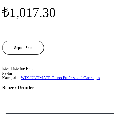
₺
1,017.30
1011
RS
miktar
Sepete Ekle
İstek Listesine Ekle
Paylaş
Kategori
WJX ULTIMATE Tattoo Professional Cartridges
Benzer Ürünler