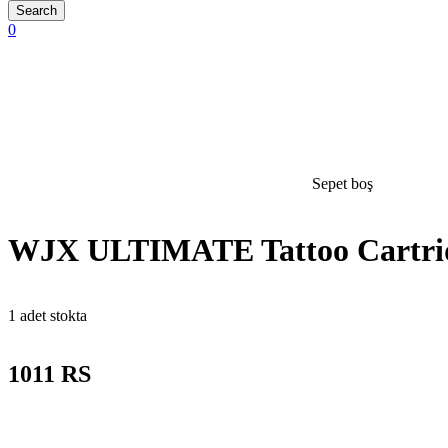
0
Sepet boş
open
WJX ULTIMATE Tattoo Cartri
1 adet stokta
1011 RS