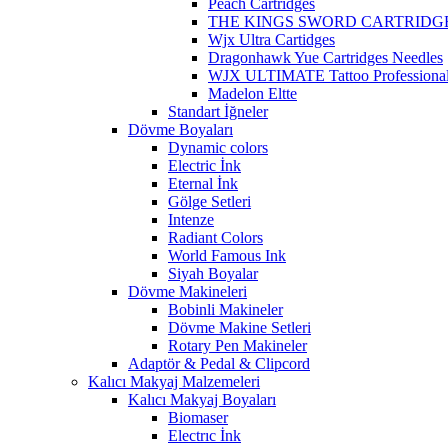
Peach Cartridges
THE KINGS SWORD CARTRIDG
Wjx Ultra Cartidges
Dragonhawk Yue Cartridges Needles
WJX ULTIMATE Tattoo Professional 
Madelon Eltte
Standart İğneler
Dövme Boyaları
Dynamic colors
Electric İnk
Eternal İnk
Gölge Setleri
Intenze
Radiant Colors
World Famous Ink
Siyah Boyalar
Dövme Makineleri
Bobinli Makineler
Dövme Makine Setleri
Rotary Pen Makineler
Adaptör & Pedal & Clipcord
Kalıcı Makyaj Malzemeleri
Kalıcı Makyaj Boyaları
Biomaser
Electrıc İnk