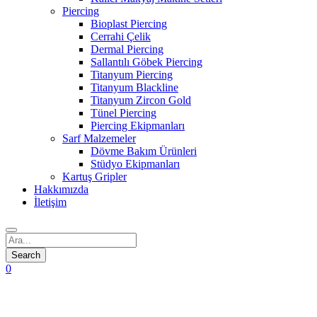
Piercing
Bioplast Piercing
Cerrahi Çelik
Dermal Piercing
Sallantılı Göbek Piercing
Titanyum Piercing
Titanyum Blackline
Titanyum Zircon Gold
Tünel Piercing
Piercing Ekipmanları
Sarf Malzemeler
Dövme Bakım Ürünleri
Stüdyo Ekipmanları
Kartuş Gripler
Hakkımızda
İletişim
0