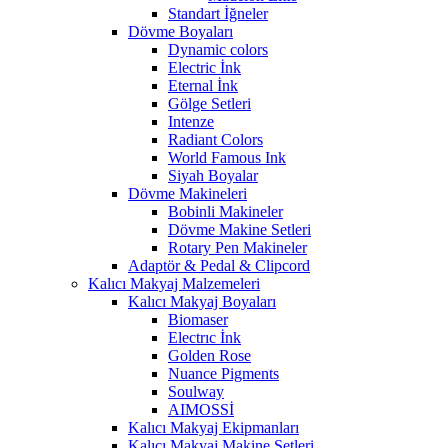
Standart İğneler
Dövme Boyaları
Dynamic colors
Electric İnk
Eternal İnk
Gölge Setleri
Intenze
Radiant Colors
World Famous Ink
Siyah Boyalar
Dövme Makineleri
Bobinli Makineler
Dövme Makine Setleri
Rotary Pen Makineler
Adaptör & Pedal & Clipcord
Kalıcı Makyaj Malzemeleri
Kalıcı Makyaj Boyaları
Biomaser
Electrıc İnk
Golden Rose
Nuance Pigments
Soulway
AIMOSSİ
Kalıcı Makyaj Ekipmanları
Kalıcı Makyaj Makine Setleri