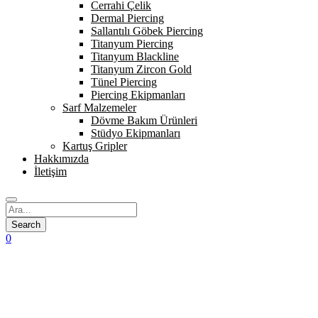
Cerrahi Çelik
Dermal Piercing
Sallantılı Göbek Piercing
Titanyum Piercing
Titanyum Blackline
Titanyum Zircon Gold
Tünel Piercing
Piercing Ekipmanları
Sarf Malzemeler
Dövme Bakım Ürünleri
Stüdyo Ekipmanları
Kartuş Gripler
Hakkımızda
İletişim
0