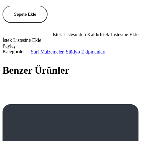
Carbon
Transfer
Kağıdı
Sepete Ekle
200
Adet
miktar
İstek Listesinden Kaldır
İstek Listesine Ekle
İstek Listesine Ekle
Paylaş
Kategoriler
Sarf Malzemeler
,
Stüdyo Ekipmanları
Benzer Ürünler