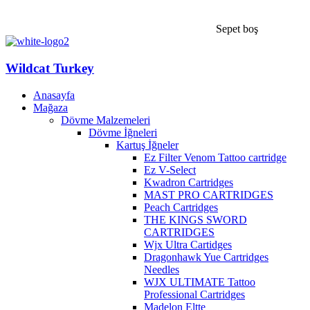
Sepet boş
Wildcat Turkey
Anasayfa
Mağaza
Dövme Malzemeleri
Dövme İğneleri
Kartuş İğneler
Ez Filter Venom Tattoo cartridge
Ez V-Select
Kwadron Cartridges
MAST PRO CARTRIDGES
Peach Cartridges
THE KINGS SWORD
CARTRIDGES
Wjx Ultra Cartidges
Dragonhawk Yue Cartridges
Needles
WJX ULTIMATE Tattoo
Professional Cartridges
Madelon Eltte