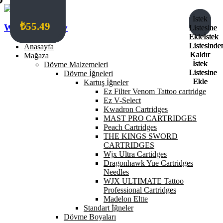
İstek
İstek
İstek
İstek
₺
₺
₺
₺
878.19
548.87
329.32
55.49
Wildcat Turkey
Listesine
Listesine
Listesine
Listesine
Ekle
Ekle
Ekle
Ekle
İstek
İstek
İstek
İstek
Listesinde
Listesinde
Listesinde
Listesinde
Anasayfa
Kaldır
Kaldır
Kaldır
Kaldır
Mağaza
İstek
İstek
İstek
İstek
Dövme Malzemeleri
Listesine
Listesine
Listesine
Listesine
Dövme İğneleri
Ekle
Ekle
Ekle
Ekle
Kartuş İğneler
Ez Filter Venom Tattoo cartridge
Ez V-Select
Kwadron Cartridges
MAST PRO CARTRIDGES
Peach Cartridges
THE KINGS SWORD
CARTRIDGES
Wjx Ultra Cartidges
Dragonhawk Yue Cartridges
Needles
WJX ULTIMATE Tattoo
Professional Cartridges
Madelon Eltte
Standart İğneler
Dövme Boyaları