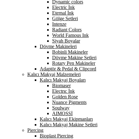
Dynamic colors
Electric İnk
Eternal İnk
Gölge Setleri
Intenze
Radiant Colors
World Famous Ink
Siyah Boyalar
Dövme Makineleri
Bobinli Makineler
Dövme Makine Setleri
Rotary Pen Makineler
Adaptör & Pedal & Clipcord
Kalıcı Makyaj Malzemeleri
Kalıcı Makyaj Boyaları
Biomaser
Electrıc İnk
Golden Rose
Nuance Pigments
Soulway
AIMOSSİ
Kalıcı Makyaj Ekipmanları
Kalıcı Makyaj Makine Setleri
Piercing
Bioplast Piercing