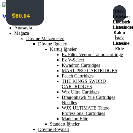
İstek
İstek
İstek
İstek
₺
₺
₺
₺
4,136.07
550.42
550.42
80.04
Wildcat Turkey
Listesine
Listesine
Listesine
Listesine
Ekle
Ekle
Ekle
Ekle
İstek
İstek
İstek
İstek
Listesinde
Listesinde
Listesinde
Listesinde
Anasayfa
Kaldır
Kaldır
Kaldır
Kaldır
Mağaza
İstek
İstek
İstek
İstek
Dövme Malzemeleri
Listesine
Listesine
Listesine
Listesine
Dövme İğneleri
Ekle
Ekle
Ekle
Ekle
Kartuş İğneler
Ez Filter Venom Tattoo cartridge
Ez V-Select
Kwadron Cartridges
MAST PRO CARTRIDGES
Peach Cartridges
THE KINGS SWORD
CARTRIDGES
Wjx Ultra Cartidges
Dragonhawk Yue Cartridges
Needles
WJX ULTIMATE Tattoo
Professional Cartridges
Madelon Eltte
Standart İğneler
Dövme Boyaları