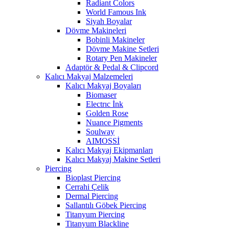
Radiant Colors
World Famous Ink
Siyah Boyalar
Dövme Makineleri
Bobinli Makineler
Dövme Makine Setleri
Rotary Pen Makineler
Adaptör & Pedal & Clipcord
Kalıcı Makyaj Malzemeleri
Kalıcı Makyaj Boyaları
Biomaser
Electrıc İnk
Golden Rose
Nuance Pigments
Soulway
AIMOSSİ
Kalıcı Makyaj Ekipmanları
Kalıcı Makyaj Makine Setleri
Piercing
Bioplast Piercing
Cerrahi Çelik
Dermal Piercing
Sallantılı Göbek Piercing
Titanyum Piercing
Titanyum Blackline