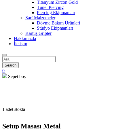
Titanyum Zircon Gold
Tünel Piercing
Piercing Ekipmanları
Sarf Malzemeler
Dövme Bakım Ürünleri
Stüdyo Ekipmanları
Kartuş Gripler
Hakkımızda
İletişim
0
Sepet boş
open
1 adet stokta
Setup Masası Metal