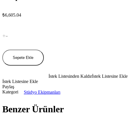
₺
6,605.04
Setup
Masası
Metal
miktar
Sepete Ekle
İstek Listesinden Kaldır
İstek Listesine Ekle
İstek Listesine Ekle
Paylaş
Kategori
Stüdyo Ekipmanları
Benzer Ürünler