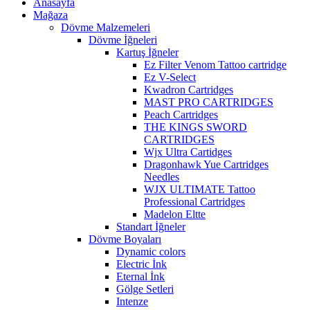
Anasayfa
Mağaza
Dövme Malzemeleri
Dövme İğneleri
Kartuş İğneler
Ez Filter Venom Tattoo cartridge
Ez V-Select
Kwadron Cartridges
MAST PRO CARTRIDGES
Peach Cartridges
THE KINGS SWORD
CARTRIDGES
Wjx Ultra Cartidges
Dragonhawk Yue Cartridges
Needles
WJX ULTIMATE Tattoo
Professional Cartridges
Madelon Eltte
Standart İğneler
Dövme Boyaları
Dynamic colors
Electric İnk
Eternal İnk
Gölge Setleri
Intenze