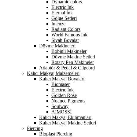
Dynamic colors
Electric İnk
Eternal İnk
Gölge Setleri
Intenze
Radiant Colors
World Famous Ink
Siyah Boyalar
Dövme Makineleri
Bobinli Makineler
Dövme Makine Setleri
Rotary Pen Makineler
Adaptör & Pedal & Clipcord
Kalıcı Makyaj Malzemeleri
Kalıcı Makyaj Boyaları
Biomaser
Electrıc İnk
Golden Rose
Nuance Pigments
Soulway
AIMOSSİ
Kalıcı Makyaj Ekipmanları
Kalıcı Makyaj Makine Setleri
Piercing
Bioplast Piercing