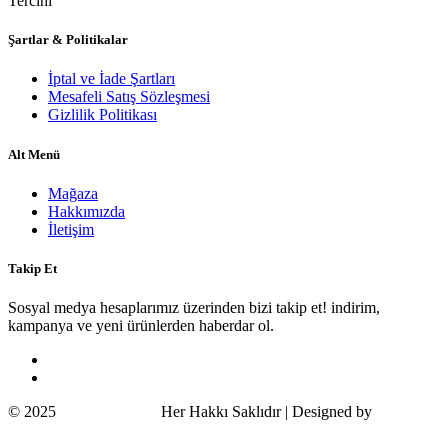
Tercihi
Şartlar & Politikalar
İptal ve İade Şartları
Mesafeli Satış Sözleşmesi
Gizlilik Politikası
Alt Menü
Mağaza
Hakkımızda
İletişim
Takip Et
Sosyal medya hesaplarımız üzerinden bizi takip et! indirim,
kampanya ve yeni ürünlerden haberdar ol.
© 2025
Wildcat Turkey
Her Hakkı Saklıdır | Designed by
COSMOS