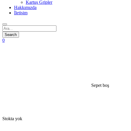
Kartuş Gripler
Hakkımızda
İletişim
0
Sepet boş
open
Stokta yok