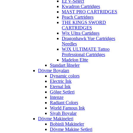
Ez V-Select
Kwadron Cartridges
MAST PRO CARTRIDGES
Peach Cartridges
THE KINGS SWORD
CARTRIDGES
Wjx Ultra Cartidges
Dragonhawk Yue Cartridges
Needles
WJX ULTIMATE Tattoo
Professional Cartridges
Madelon Eltte
Standart İğneler
Dövme Boyaları
Dynamic colors
Electric İnk
Eternal İnk
Gölge Setleri
Intenze
Radiant Colors
World Famous Ink
Siyah Boyalar
Dövme Makineleri
Bobinli Makineler
Dövme Makine Setleri