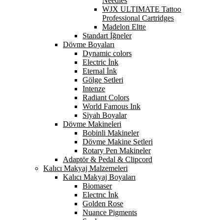
Needles
WJX ULTIMATE Tattoo
Professional Cartridges
Madelon Eltte
Standart İğneler
Dövme Boyaları
Dynamic colors
Electric İnk
Eternal İnk
Gölge Setleri
Intenze
Radiant Colors
World Famous Ink
Siyah Boyalar
Dövme Makineleri
Bobinli Makineler
Dövme Makine Setleri
Rotary Pen Makineler
Adaptör & Pedal & Clipcord
Kalıcı Makyaj Malzemeleri
Kalıcı Makyaj Boyaları
Biomaser
Electrıc İnk
Golden Rose
Nuance Pigments