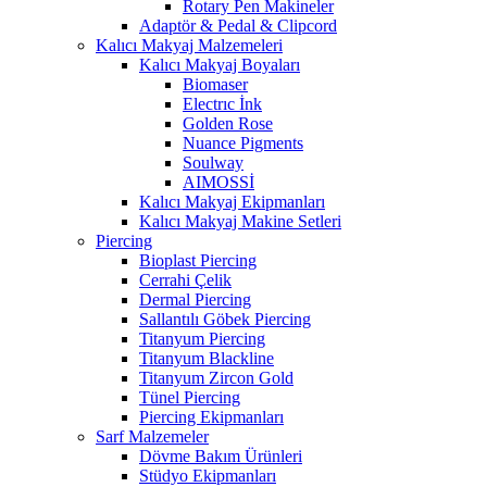
Rotary Pen Makineler
Adaptör & Pedal & Clipcord
Kalıcı Makyaj Malzemeleri
Kalıcı Makyaj Boyaları
Biomaser
Electrıc İnk
Golden Rose
Nuance Pigments
Soulway
AIMOSSİ
Kalıcı Makyaj Ekipmanları
Kalıcı Makyaj Makine Setleri
Piercing
Bioplast Piercing
Cerrahi Çelik
Dermal Piercing
Sallantılı Göbek Piercing
Titanyum Piercing
Titanyum Blackline
Titanyum Zircon Gold
Tünel Piercing
Piercing Ekipmanları
Sarf Malzemeler
Dövme Bakım Ürünleri
Stüdyo Ekipmanları