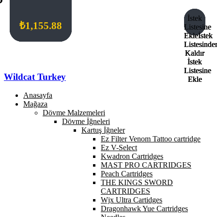
İstek
İstek
İstek
İstek
₺
₺
₺
₺
1,155.88
2,752.10
1,155.88
1,155.88
Listesine
Listesine
Listesine
Listesine
Ekle
Ekle
Ekle
Ekle
İstek
İstek
İstek
İstek
Listesinde
Listesinde
Listesinde
Listesinde
Kaldır
Kaldır
Kaldır
Kaldır
İstek
İstek
İstek
İstek
Listesine
Listesine
Listesine
Listesine
Wildcat Turkey
Ekle
Ekle
Ekle
Ekle
Anasayfa
Mağaza
Dövme Malzemeleri
Dövme İğneleri
Kartuş İğneler
Ez Filter Venom Tattoo cartridge
Ez V-Select
Kwadron Cartridges
MAST PRO CARTRIDGES
Peach Cartridges
THE KINGS SWORD
CARTRIDGES
Wjx Ultra Cartidges
Dragonhawk Yue Cartridges