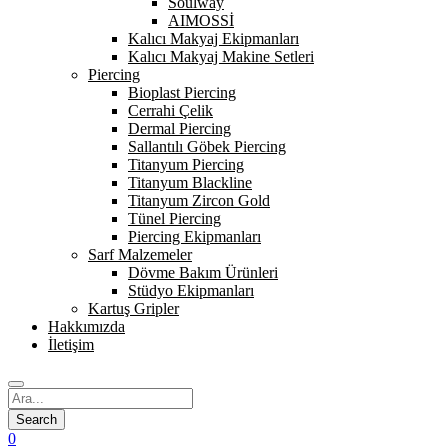
Soulway
AIMOSSİ
Kalıcı Makyaj Ekipmanları
Kalıcı Makyaj Makine Setleri
Piercing
Bioplast Piercing
Cerrahi Çelik
Dermal Piercing
Sallantılı Göbek Piercing
Titanyum Piercing
Titanyum Blackline
Titanyum Zircon Gold
Tünel Piercing
Piercing Ekipmanları
Sarf Malzemeler
Dövme Bakım Ürünleri
Stüdyo Ekipmanları
Kartuş Gripler
Hakkımızda
İletişim
0