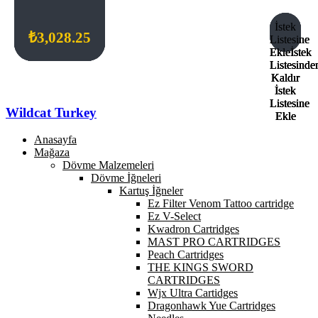
İstek
İstek
İstek
İstek
₺
₺
₺
₺
1,156.24
1,156.24
1,156.24
3,028.25
Listesine
Listesine
Listesine
Listesine
Ekle
Ekle
Ekle
Ekle
İstek
İstek
İstek
İstek
Listesinde
Listesinde
Listesinde
Listesinde
Kaldır
Kaldır
Kaldır
Kaldır
İstek
İstek
İstek
İstek
Listesine
Listesine
Listesine
Listesine
Wildcat Turkey
Ekle
Ekle
Ekle
Ekle
Anasayfa
Mağaza
Dövme Malzemeleri
Dövme İğneleri
Kartuş İğneler
Ez Filter Venom Tattoo cartridge
Ez V-Select
Kwadron Cartridges
MAST PRO CARTRIDGES
Peach Cartridges
THE KINGS SWORD
CARTRIDGES
Wjx Ultra Cartidges
Dragonhawk Yue Cartridges