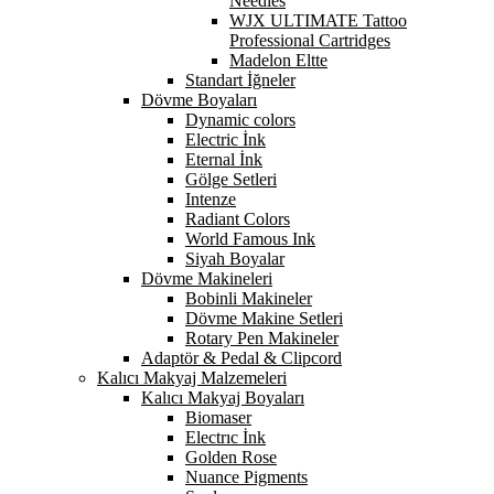
Needles
WJX ULTIMATE Tattoo
Professional Cartridges
Madelon Eltte
Standart İğneler
Dövme Boyaları
Dynamic colors
Electric İnk
Eternal İnk
Gölge Setleri
Intenze
Radiant Colors
World Famous Ink
Siyah Boyalar
Dövme Makineleri
Bobinli Makineler
Dövme Makine Setleri
Rotary Pen Makineler
Adaptör & Pedal & Clipcord
Kalıcı Makyaj Malzemeleri
Kalıcı Makyaj Boyaları
Biomaser
Electrıc İnk
Golden Rose
Nuance Pigments