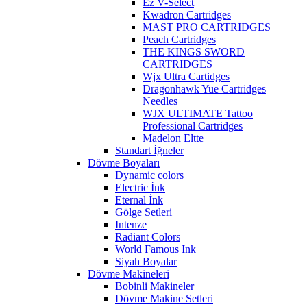
Ez V-Select
Kwadron Cartridges
MAST PRO CARTRIDGES
Peach Cartridges
THE KINGS SWORD
CARTRIDGES
Wjx Ultra Cartidges
Dragonhawk Yue Cartridges
Needles
WJX ULTIMATE Tattoo
Professional Cartridges
Madelon Eltte
Standart İğneler
Dövme Boyaları
Dynamic colors
Electric İnk
Eternal İnk
Gölge Setleri
Intenze
Radiant Colors
World Famous Ink
Siyah Boyalar
Dövme Makineleri
Bobinli Makineler
Dövme Makine Setleri