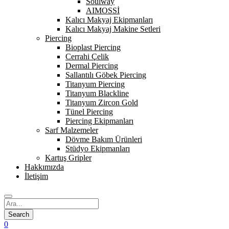
Soulway
AIMOSSİ
Kalıcı Makyaj Ekipmanları
Kalıcı Makyaj Makine Setleri
Piercing
Bioplast Piercing
Cerrahi Çelik
Dermal Piercing
Sallantılı Göbek Piercing
Titanyum Piercing
Titanyum Blackline
Titanyum Zircon Gold
Tünel Piercing
Piercing Ekipmanları
Sarf Malzemeler
Dövme Bakım Ürünleri
Stüdyo Ekipmanları
Kartuş Gripler
Hakkımızda
İletişim
0