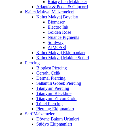
Rotary Pen Makineler
Adaptör & Pedal & Clipcord
Kalıcı Makyaj Malzemeleri
Kalıcı Makyaj Boyaları
Biomaser
Electrıc İnk
Golden Rose
Nuance Pigments
Soulway
AIMOSSİ
Kalıcı Makyaj Ekipmanları
Kalıcı Makyaj Makine Setleri
Piercing
Bioplast Piercing
Cerrahi Çelik
Dermal Piercing
Sallantılı Göbek Piercing
Titanyum Piercing
Titanyum Blackline
Titanyum Zircon Gold
Tünel Piercing
Piercing Ekipmanları
Sarf Malzemeler
Dövme Bakım Ürünleri
Stüdyo Ekipmanları