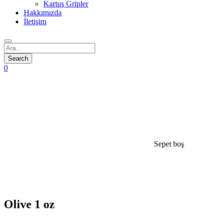
Kartuş Gripler
Hakkımızda
İletişim
0
Sepet boş
open
Olive 1 oz