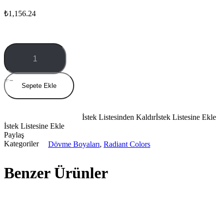
₺
1,156.24
Olive
1
oz
miktar
Sepete Ekle
İstek Listesinden Kaldır
İstek Listesine Ekle
İstek Listesine Ekle
Paylaş
Kategoriler
Dövme Boyaları
,
Radiant Colors
Benzer Ürünler