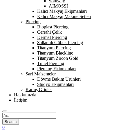
Soulway
AIMOSSİ
Kalıcı Makyaj Ekipmanları
Kalıcı Makyaj Makine Setleri
Piercing
Bioplast Piercing
Cerrahi Çelik
Dermal Piercing
Sallantılı Göbek Piercing
Titanyum Piercing
Titanyum Blackline
Titanyum Zircon Gold
Tünel Piercing
Piercing Ekipmanları
Sarf Malzemeler
Dövme Bakım Ürünleri
Stüdyo Ekipmanları
Kartuş Gripler
Hakkımızda
İletişim
0