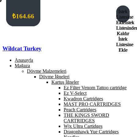
İstek
İstek
İstek
İstek
₺
₺
₺
₺
82.33
192.10
384.21
164.66
Listesine
Listesine
Listesine
Listesine
Ekle
Ekle
Ekle
Ekle
İstek
İstek
İstek
İstek
Listesinde
Listesinde
Listesinde
Listesinde
Kaldır
Kaldır
Kaldır
Kaldır
İstek
İstek
İstek
İstek
Listesine
Listesine
Listesine
Listesine
Wildcat Turkey
Ekle
Ekle
Ekle
Ekle
Anasayfa
Mağaza
Dövme Malzemeleri
Dövme İğneleri
Kartuş İğneler
Ez Filter Venom Tattoo cartridge
Ez V-Select
Kwadron Cartridges
MAST PRO CARTRIDGES
Peach Cartridges
THE KINGS SWORD
CARTRIDGES
Wjx Ultra Cartidges
Dragonhawk Yue Cartridges