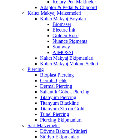
Rotary Pen Makineler
Adaptör & Pedal & Clipcord
Kalıcı Makyaj Malzemeleri
Kalıcı Makyaj Boyaları
Biomaser
Electrıc İnk
Golden Rose
Nuance Pigments
Soulway
AIMOSSİ
Kalıcı Makyaj Ekipmanları
Kalıcı Makyaj Makine Setleri
Piercing
Bioplast Piercing
Cerrahi Çelik
Dermal Piercing
Sallantılı Göbek Piercing
Titanyum Piercing
Titanyum Blackline
Titanyum Zircon Gold
Tünel Piercing
Piercing Ekipmanları
Sarf Malzemeler
Dövme Bakım Ürünleri
Stüdyo Ekipmanları