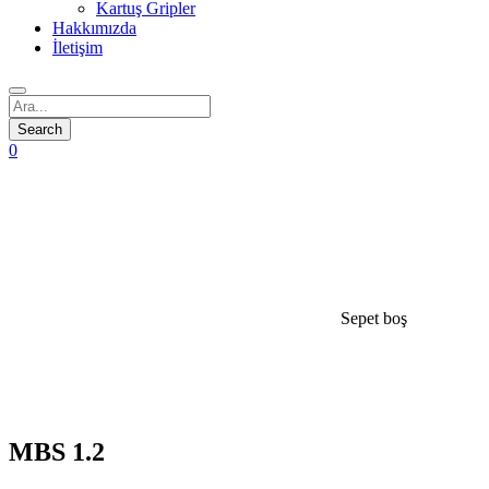
Kartuş Gripler
Hakkımızda
İletişim
0
Sepet boş
open
MBS 1.2