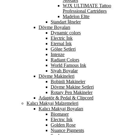
Needles
WJX ULTIMATE Tattoo
Professional Cartridges
Madelon Eltte
Standart İğneler
Dövme Boyaları
Dynamic colors
Electric İnk
Eternal İnk
Gölge Setleri
Intenze
Radiant Colors
World Famous Ink
Siyah Boyalar
Dövme Makineleri
Bobinli Makineler
Dövme Makine Setleri
Rotary Pen Makineler
Adaptör & Pedal & Clipcord
Kalıcı Makyaj Malzemeleri
Kalıcı Makyaj Boyaları
Biomaser
Electrıc İnk
Golden Rose
Nuance Pigments