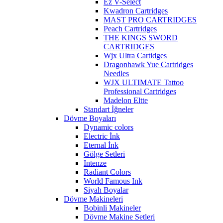
Ez V-Select
Kwadron Cartridges
MAST PRO CARTRIDGES
Peach Cartridges
THE KINGS SWORD
CARTRIDGES
Wjx Ultra Cartidges
Dragonhawk Yue Cartridges
Needles
WJX ULTIMATE Tattoo
Professional Cartridges
Madelon Eltte
Standart İğneler
Dövme Boyaları
Dynamic colors
Electric İnk
Eternal İnk
Gölge Setleri
Intenze
Radiant Colors
World Famous Ink
Siyah Boyalar
Dövme Makineleri
Bobinli Makineler
Dövme Makine Setleri