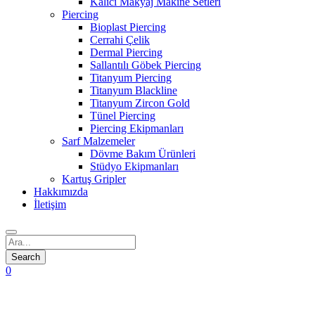
Kalıcı Makyaj Makine Setleri
Piercing
Bioplast Piercing
Cerrahi Çelik
Dermal Piercing
Sallantılı Göbek Piercing
Titanyum Piercing
Titanyum Blackline
Titanyum Zircon Gold
Tünel Piercing
Piercing Ekipmanları
Sarf Malzemeler
Dövme Bakım Ürünleri
Stüdyo Ekipmanları
Kartuş Gripler
Hakkımızda
İletişim
0