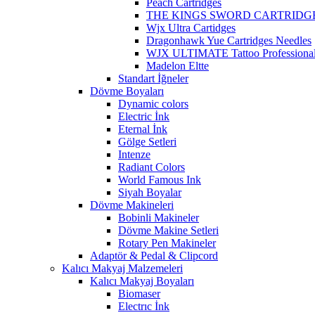
Peach Cartridges
THE KINGS SWORD CARTRIDG
Wjx Ultra Cartidges
Dragonhawk Yue Cartridges Needles
WJX ULTIMATE Tattoo Professional 
Madelon Eltte
Standart İğneler
Dövme Boyaları
Dynamic colors
Electric İnk
Eternal İnk
Gölge Setleri
Intenze
Radiant Colors
World Famous Ink
Siyah Boyalar
Dövme Makineleri
Bobinli Makineler
Dövme Makine Setleri
Rotary Pen Makineler
Adaptör & Pedal & Clipcord
Kalıcı Makyaj Malzemeleri
Kalıcı Makyaj Boyaları
Biomaser
Electrıc İnk