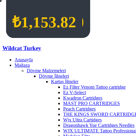
₺
₺
₺
₺
10,988.80
1,153.82
1,153.82
1,153.82
Wildcat Turkey
Anasayfa
Mağaza
Dövme Malzemeleri
Dövme İğneleri
Kartuş İğneler
Ez Filter Venom Tattoo cartridge
Ez V-Select
Kwadron Cartridges
MAST PRO CARTRIDGES
Peach Cartridges
THE KINGS SWORD CARTRIDG
Wjx Ultra Cartidges
Dragonhawk Yue Cartridges Needles
WJX ULTIMATE Tattoo Professional 