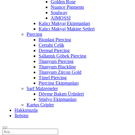
Golden Rose
Nuance Pigments
Soulway
AIMOSSİ
Kalıcı Makyaj Ekipmanları
Kalıcı Makyaj Makine Setleri
Piercing
Bioplast Piercing
Cerrahi Çelik
Dermal Piercing
Sallantılı Göbek Piercing
Titanyum Piercing
Titanyum Blackline
Titanyum Zircon Gold
Tünel Piercing
Piercing Ekipmanları
Sarf Malzemeler
Dövme Bakım Ürünleri
Stüdyo Ekipmanları
Kartuş Gripler
Hakkımızda
İletişim