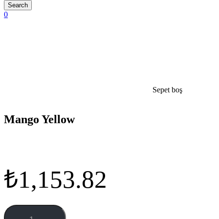
0
Sepet boş
open
Mango Yellow
₺
1,153.82
Mango
Yellow