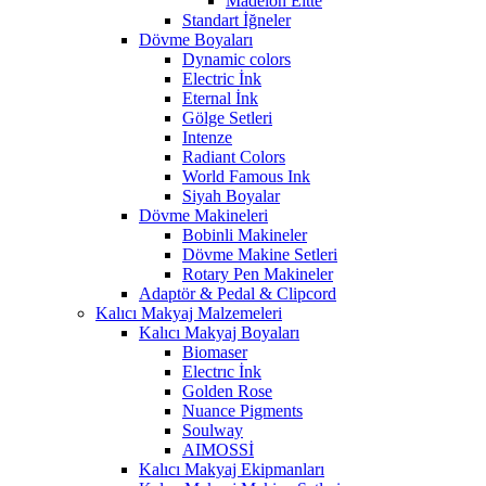
Madelon Eltte
Standart İğneler
Dövme Boyaları
Dynamic colors
Electric İnk
Eternal İnk
Gölge Setleri
Intenze
Radiant Colors
World Famous Ink
Siyah Boyalar
Dövme Makineleri
Bobinli Makineler
Dövme Makine Setleri
Rotary Pen Makineler
Adaptör & Pedal & Clipcord
Kalıcı Makyaj Malzemeleri
Kalıcı Makyaj Boyaları
Biomaser
Electrıc İnk
Golden Rose
Nuance Pigments
Soulway
AIMOSSİ
Kalıcı Makyaj Ekipmanları