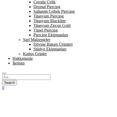
Cerrahi Çelik
Dermal Piercing
Sallantılı Göbek Piercing
Titanyum Piercing
Titanyum Blackline
Titanyum Zircon Gold
Tünel Piercing
Piercing Ekipmanları
Sarf Malzemeler
Dövme Bakım Ürünleri
Stüdyo Ekipmanları
Kartuş Gripler
Hakkımızda
İletişim
0