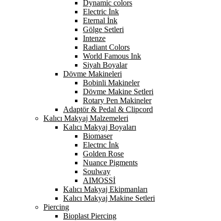
Dynamic colors
Electric İnk
Eternal İnk
Gölge Setleri
Intenze
Radiant Colors
World Famous Ink
Siyah Boyalar
Dövme Makineleri
Bobinli Makineler
Dövme Makine Setleri
Rotary Pen Makineler
Adaptör & Pedal & Clipcord
Kalıcı Makyaj Malzemeleri
Kalıcı Makyaj Boyaları
Biomaser
Electrıc İnk
Golden Rose
Nuance Pigments
Soulway
AIMOSSİ
Kalıcı Makyaj Ekipmanları
Kalıcı Makyaj Makine Setleri
Piercing
Bioplast Piercing