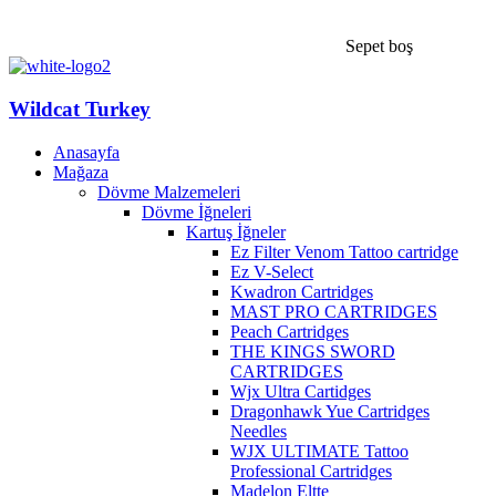
Sepet boş
Wildcat Turkey
Anasayfa
Mağaza
Dövme Malzemeleri
Dövme İğneleri
Kartuş İğneler
Ez Filter Venom Tattoo cartridge
Ez V-Select
Kwadron Cartridges
MAST PRO CARTRIDGES
Peach Cartridges
THE KINGS SWORD
CARTRIDGES
Wjx Ultra Cartidges
Dragonhawk Yue Cartridges
Needles
WJX ULTIMATE Tattoo
Professional Cartridges
Madelon Eltte