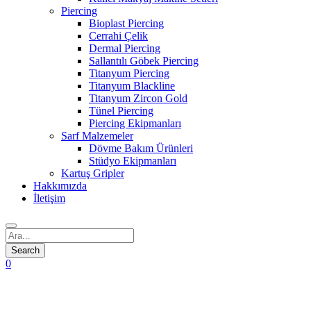
Piercing
Bioplast Piercing
Cerrahi Çelik
Dermal Piercing
Sallantılı Göbek Piercing
Titanyum Piercing
Titanyum Blackline
Titanyum Zircon Gold
Tünel Piercing
Piercing Ekipmanları
Sarf Malzemeler
Dövme Bakım Ürünleri
Stüdyo Ekipmanları
Kartuş Gripler
Hakkımızda
İletişim
0