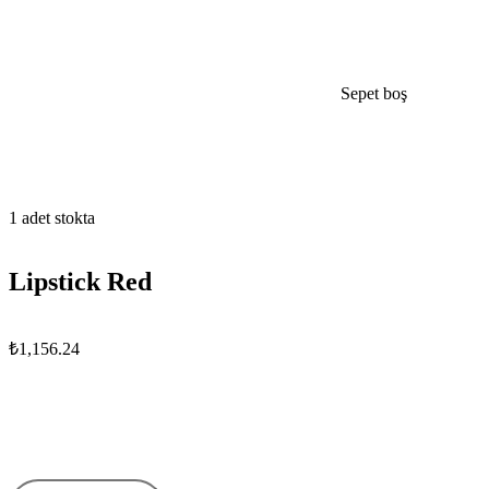
Sepet boş
open
1 adet stokta
Lipstick Red
₺
1,156.24
Lipstick
Red
miktar