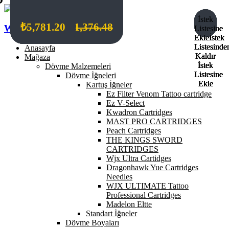
İstek
İstek
İstek
İstek
₺
₺
₺
₺
1,156.24
1,156.24
1,211.30
5,781.20
₺
1,376.48
Wildcat Turkey
Listesine
Listesine
Listesine
Listesine
Ekle
Ekle
Ekle
Ekle
İstek
İstek
İstek
İstek
Listesinde
Listesinde
Listesinde
Listesinde
Anasayfa
Kaldır
Kaldır
Kaldır
Kaldır
Mağaza
İstek
İstek
İstek
İstek
Dövme Malzemeleri
Listesine
Listesine
Listesine
Listesine
Dövme İğneleri
Ekle
Ekle
Ekle
Ekle
Kartuş İğneler
Ez Filter Venom Tattoo cartridge
Ez V-Select
Kwadron Cartridges
MAST PRO CARTRIDGES
Peach Cartridges
THE KINGS SWORD
CARTRIDGES
Wjx Ultra Cartidges
Dragonhawk Yue Cartridges
Needles
WJX ULTIMATE Tattoo
Professional Cartridges
Madelon Eltte
Standart İğneler
Dövme Boyaları