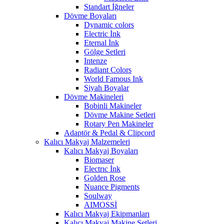
Standart İğneler
Dövme Boyaları
Dynamic colors
Electric İnk
Eternal İnk
Gölge Setleri
Intenze
Radiant Colors
World Famous Ink
Siyah Boyalar
Dövme Makineleri
Bobinli Makineler
Dövme Makine Setleri
Rotary Pen Makineler
Adaptör & Pedal & Clipcord
Kalıcı Makyaj Malzemeleri
Kalıcı Makyaj Boyaları
Biomaser
Electrıc İnk
Golden Rose
Nuance Pigments
Soulway
AIMOSSİ
Kalıcı Makyaj Ekipmanları
Kalıcı Makyaj Makine Setleri