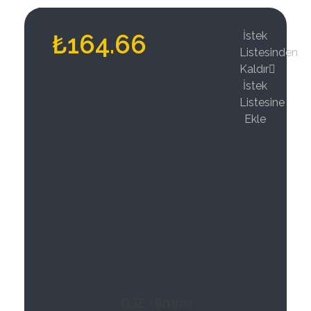
₺
164.66
İstek
Listesinden
Kaldır
İstek
Listesine
Ekle
DSE (6mm)