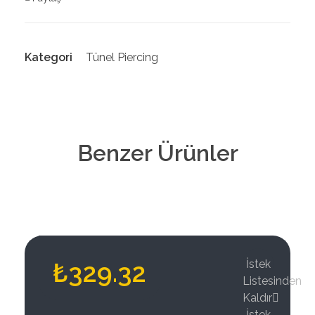
Kategori
Tünel Piercing
Benzer Ürünler
₺
329.32
İstek
Listesinden
Kaldır
İstek