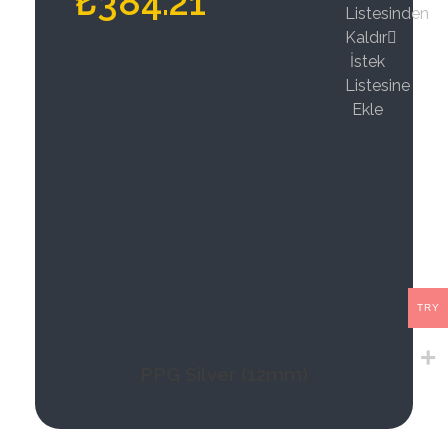
₺
384.21
Listesinden
Kaldır
İstek
Listesine
Ekle
TRY
PPG Silver (12mm)