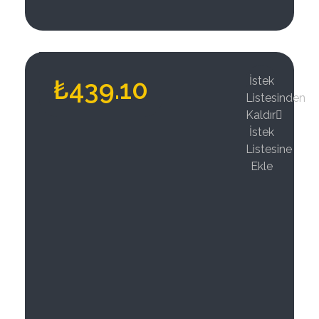
₺
439.10
İstek
Listesinden
Kaldır
İstek
Listesine
Ekle