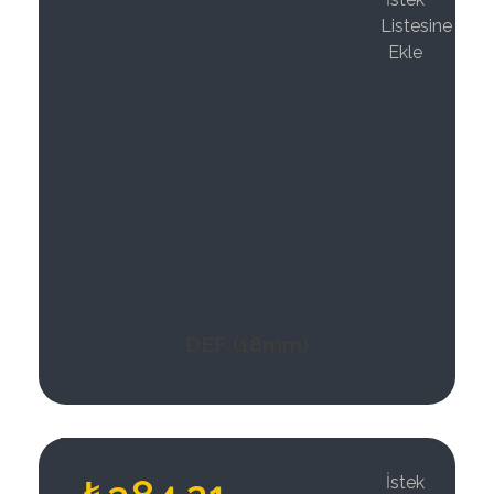
Listesine
Ekle
DEF (18mm)
İstek