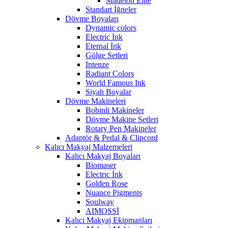
Madelon Eltte
Standart İğneler
Dövme Boyaları
Dynamic colors
Electric İnk
Eternal İnk
Gölge Setleri
Intenze
Radiant Colors
World Famous Ink
Siyah Boyalar
Dövme Makineleri
Bobinli Makineler
Dövme Makine Setleri
Rotary Pen Makineler
Adaptör & Pedal & Clipcord
Kalıcı Makyaj Malzemeleri
Kalıcı Makyaj Boyaları
Biomaser
Electrıc İnk
Golden Rose
Nuance Pigments
Soulway
AIMOSSİ
Kalıcı Makyaj Ekipmanları