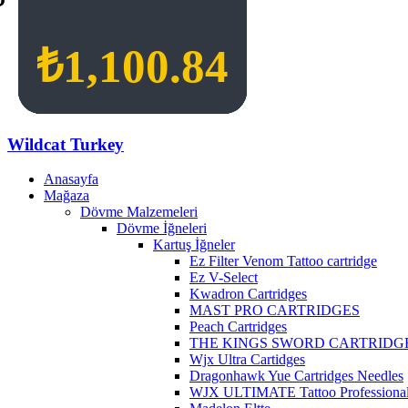
₺
₺
₺
₺
1,100.84
1,100.84
1,100.84
1,100.84
Wildcat Turkey
Anasayfa
Mağaza
Dövme Malzemeleri
Dövme İğneleri
Kartuş İğneler
Ez Filter Venom Tattoo cartridge
Ez V-Select
Kwadron Cartridges
MAST PRO CARTRIDGES
Peach Cartridges
THE KINGS SWORD CARTRIDG
Wjx Ultra Cartidges
Dragonhawk Yue Cartridges Needles
WJX ULTIMATE Tattoo Professional 