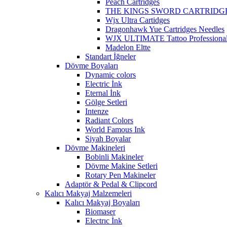
Peach Cartridges
THE KINGS SWORD CARTRIDG
Wjx Ultra Cartidges
Dragonhawk Yue Cartridges Needles
WJX ULTIMATE Tattoo Professional 
Madelon Eltte
Standart İğneler
Dövme Boyaları
Dynamic colors
Electric İnk
Eternal İnk
Gölge Setleri
Intenze
Radiant Colors
World Famous Ink
Siyah Boyalar
Dövme Makineleri
Bobinli Makineler
Dövme Makine Setleri
Rotary Pen Makineler
Adaptör & Pedal & Clipcord
Kalıcı Makyaj Malzemeleri
Kalıcı Makyaj Boyaları
Biomaser
Electrıc İnk