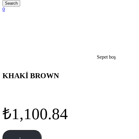
0
Sepet boş
open
KHAKİ BROWN
₺
1,100.84
KHAKİ
BROWN