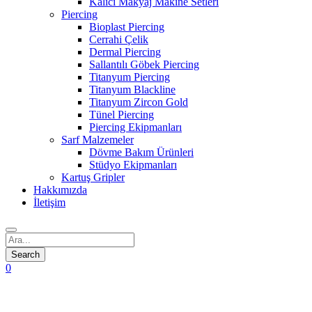
Kalıcı Makyaj Makine Setleri
Piercing
Bioplast Piercing
Cerrahi Çelik
Dermal Piercing
Sallantılı Göbek Piercing
Titanyum Piercing
Titanyum Blackline
Titanyum Zircon Gold
Tünel Piercing
Piercing Ekipmanları
Sarf Malzemeler
Dövme Bakım Ürünleri
Stüdyo Ekipmanları
Kartuş Gripler
Hakkımızda
İletişim
0