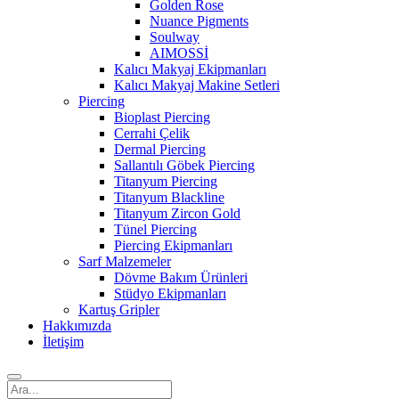
Golden Rose
Nuance Pigments
Soulway
AIMOSSİ
Kalıcı Makyaj Ekipmanları
Kalıcı Makyaj Makine Setleri
Piercing
Bioplast Piercing
Cerrahi Çelik
Dermal Piercing
Sallantılı Göbek Piercing
Titanyum Piercing
Titanyum Blackline
Titanyum Zircon Gold
Tünel Piercing
Piercing Ekipmanları
Sarf Malzemeler
Dövme Bakım Ürünleri
Stüdyo Ekipmanları
Kartuş Gripler
Hakkımızda
İletişim