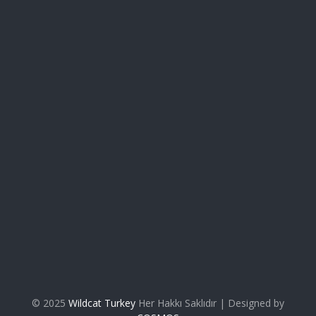
Mağaza
Hakkımızda
İletişim
Takip Et
© 2025
Wildcat Turkey
Her Hakkı Saklıdır | Designed by