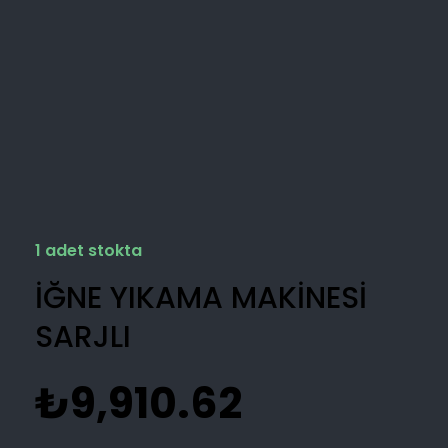
Wildcat Turkey
1 adet stokta
İĞNE YIKAMA MAKİNESİ
SARJLI
₺
9,910.62