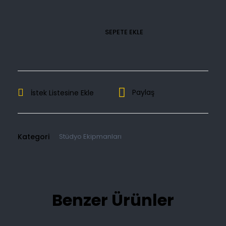
SEPETE EKLE
Paylaş
İstek Listesine Ekle
Kategori
Stüdyo Ekipmanları
Benzer Ürünler