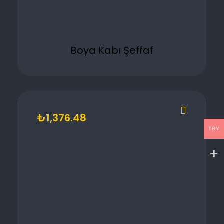
Boya Kabı Şeffaf
₺
1,376.48
TRY