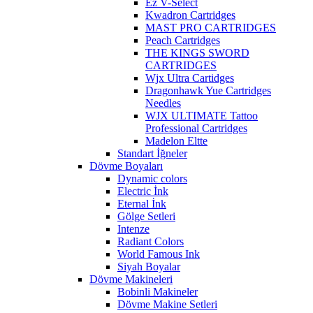
Ez V-Select
Kwadron Cartridges
MAST PRO CARTRIDGES
Peach Cartridges
THE KINGS SWORD
CARTRIDGES
Wjx Ultra Cartidges
Dragonhawk Yue Cartridges
Needles
WJX ULTIMATE Tattoo
Professional Cartridges
Madelon Eltte
Standart İğneler
Dövme Boyaları
Dynamic colors
Electric İnk
Eternal İnk
Gölge Setleri
Intenze
Radiant Colors
World Famous Ink
Siyah Boyalar
Dövme Makineleri
Bobinli Makineler
Dövme Makine Setleri