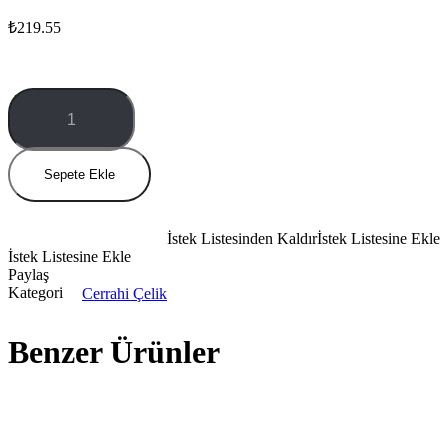
₺
219.55
Gold
Simli
Göbek
Piercing
miktar
Sepete Ekle
İstek Listesinden Kaldır
İstek Listesine Ekle
İstek Listesine Ekle
Paylaş
Kategori
Cerrahi Çelik
Benzer Ürünler