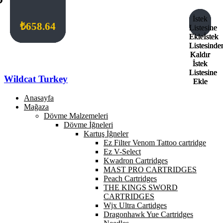
İstek
İstek
İstek
İstek
₺
₺
₺
₺
109.77
164.66
98.80
658.64
Listesine
Listesine
Listesine
Listesine
Ekle
Ekle
Ekle
Ekle
İstek
İstek
İstek
İstek
Listesinde
Listesinde
Listesinde
Listesinde
Kaldır
Kaldır
Kaldır
Kaldır
İstek
İstek
İstek
İstek
Listesine
Listesine
Listesine
Listesine
Wildcat Turkey
Ekle
Ekle
Ekle
Ekle
Anasayfa
Mağaza
Dövme Malzemeleri
Dövme İğneleri
Kartuş İğneler
Ez Filter Venom Tattoo cartridge
Ez V-Select
Kwadron Cartridges
MAST PRO CARTRIDGES
Peach Cartridges
THE KINGS SWORD
CARTRIDGES
Wjx Ultra Cartidges
Dragonhawk Yue Cartridges