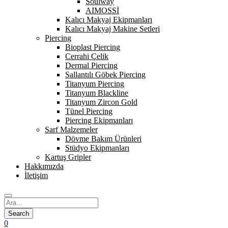
Soulway
AIMOSSİ
Kalıcı Makyaj Ekipmanları
Kalıcı Makyaj Makine Setleri
Piercing
Bioplast Piercing
Cerrahi Çelik
Dermal Piercing
Sallantılı Göbek Piercing
Titanyum Piercing
Titanyum Blackline
Titanyum Zircon Gold
Tünel Piercing
Piercing Ekipmanları
Sarf Malzemeler
Dövme Bakım Ürünleri
Stüdyo Ekipmanları
Kartuş Gripler
Hakkımızda
İletişim
0