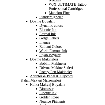
Needles
WJX ULTIMATE Tattoo
Professional Cartridges
Madelon Eltte
Standart İğneler
Dövme Boyaları
Dynamic colors
Electric İnk
Eternal İnk
Gölge Setleri
Intenze
Radiant Colors
World Famous Ink
Siyah Boyalar
Dövme Makineleri
Bobinli Makineler
Dövme Makine Setleri
Rotary Pen Makineler
Adaptör & Pedal & Clipcord
Kalıcı Makyaj Malzemeleri
Kalıcı Makyaj Boyaları
Biomaser
Electrıc İnk
Golden Rose
Nuance Pigments