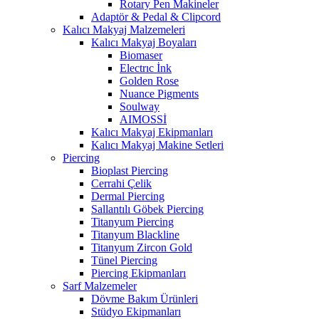
Rotary Pen Makineler
Adaptör & Pedal & Clipcord
Kalıcı Makyaj Malzemeleri
Kalıcı Makyaj Boyaları
Biomaser
Electrıc İnk
Golden Rose
Nuance Pigments
Soulway
AIMOSSİ
Kalıcı Makyaj Ekipmanları
Kalıcı Makyaj Makine Setleri
Piercing
Bioplast Piercing
Cerrahi Çelik
Dermal Piercing
Sallantılı Göbek Piercing
Titanyum Piercing
Titanyum Blackline
Titanyum Zircon Gold
Tünel Piercing
Piercing Ekipmanları
Sarf Malzemeler
Dövme Bakım Ürünleri
Stüdyo Ekipmanları