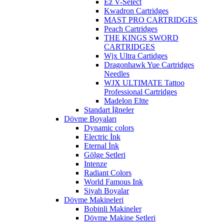
Ez V-Select
Kwadron Cartridges
MAST PRO CARTRIDGES
Peach Cartridges
THE KINGS SWORD
CARTRIDGES
Wjx Ultra Cartidges
Dragonhawk Yue Cartridges
Needles
WJX ULTIMATE Tattoo
Professional Cartridges
Madelon Eltte
Standart İğneler
Dövme Boyaları
Dynamic colors
Electric İnk
Eternal İnk
Gölge Setleri
Intenze
Radiant Colors
World Famous Ink
Siyah Boyalar
Dövme Makineleri
Bobinli Makineler
Dövme Makine Setleri