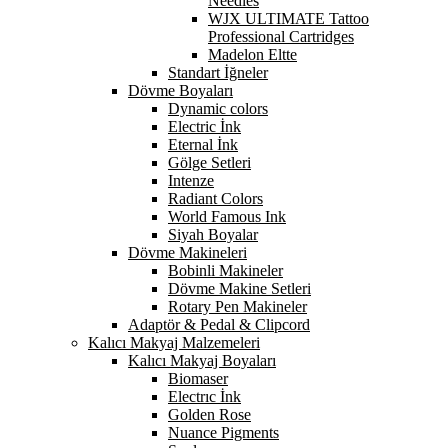
Needles
WJX ULTIMATE Tattoo
Professional Cartridges
Madelon Eltte
Standart İğneler
Dövme Boyaları
Dynamic colors
Electric İnk
Eternal İnk
Gölge Setleri
Intenze
Radiant Colors
World Famous Ink
Siyah Boyalar
Dövme Makineleri
Bobinli Makineler
Dövme Makine Setleri
Rotary Pen Makineler
Adaptör & Pedal & Clipcord
Kalıcı Makyaj Malzemeleri
Kalıcı Makyaj Boyaları
Biomaser
Electrıc İnk
Golden Rose
Nuance Pigments