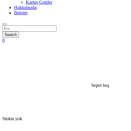
Kartuş Gripler
Hakkımızda
İletişim
0
Sepet boş
open
Stokta yok