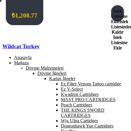
İstek
İstek
İstek
İstek
₺
₺
₺
₺
1,208.77
1,208.77
1,208.77
1,208.77
Listesine
Listesine
Listesine
Listesine
Ekle
Ekle
Ekle
Ekle
İstek
İstek
İstek
İstek
Listesinde
Listesinde
Listesinde
Listesinde
Kaldır
Kaldır
Kaldır
Kaldır
İstek
İstek
İstek
İstek
Listesine
Listesine
Listesine
Listesine
Wildcat Turkey
Ekle
Ekle
Ekle
Ekle
Anasayfa
Mağaza
Dövme Malzemeleri
Dövme İğneleri
Kartuş İğneler
Ez Filter Venom Tattoo cartridge
Ez V-Select
Kwadron Cartridges
MAST PRO CARTRIDGES
Peach Cartridges
THE KINGS SWORD
CARTRIDGES
Wjx Ultra Cartidges
Dragonhawk Yue Cartridges