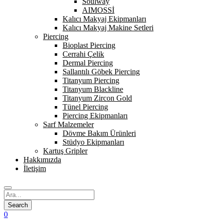
Soulway
AIMOSSİ
Kalıcı Makyaj Ekipmanları
Kalıcı Makyaj Makine Setleri
Piercing
Bioplast Piercing
Cerrahi Çelik
Dermal Piercing
Sallantılı Göbek Piercing
Titanyum Piercing
Titanyum Blackline
Titanyum Zircon Gold
Tünel Piercing
Piercing Ekipmanları
Sarf Malzemeler
Dövme Bakım Ürünleri
Stüdyo Ekipmanları
Kartuş Gripler
Hakkımızda
İletişim
0