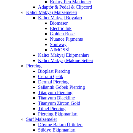
Rotary Pen Makineler
Adaptör & Pedal & Clipcord
Kalıcı Makyaj Malzemeleri
Kalıcı Makyaj Boyaları
Biomaser
Electrıc İnk
Golden Rose
Nuance Pigments
Soulway
AIMOSSİ
Kalıcı Makyaj Ekipmanları
Kalıcı Makyaj Makine Setleri
Piercing
Bioplast Piercing
Cerrahi Çelik
Dermal Piercing
Sallantılı Göbek Piercing
Titanyum Piercing
Titanyum Blackline
Titanyum Zircon Gold
Tünel Piercing
Piercing Ekipmanları
Sarf Malzemeler
Dövme Bakım Ürünleri
Stüdyo Ekipmanları