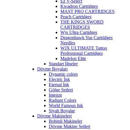
Ez V-Select
Kwadron Cartridges
MAST PRO CARTRIDGES
Peach Cartridges
THE KINGS SWORD
CARTRIDGES
Wjx Ultra Cartidges
Dragonhawk Yue Cartridges
Needles
WJX ULTIMATE Tattoo
Professional Cartridges
Madelon Eltte
Standart İğneler
Dövme Boyaları
Dynamic colors
Electric İnk
Eternal İnk
Gölge Setleri
Intenze
Radiant Colors
World Famous Ink
Siyah Boyalar
Dövme Makineleri
Bobinli Makineler
Dövme Makine Setleri