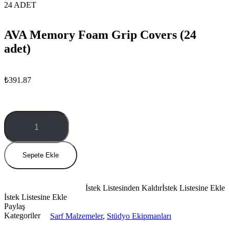
24 ADET
AVA Memory Foam Grip Covers (24
adet)
₺
391.87
AVA
Memory
Foam
Grip
Covers
Sepete Ekle
(24
adet)
miktar
İstek Listesinden Kaldır
İstek Listesine Ekle
İstek Listesine Ekle
Paylaş
Kategoriler
Sarf Malzemeler
,
Stüdyo Ekipmanları