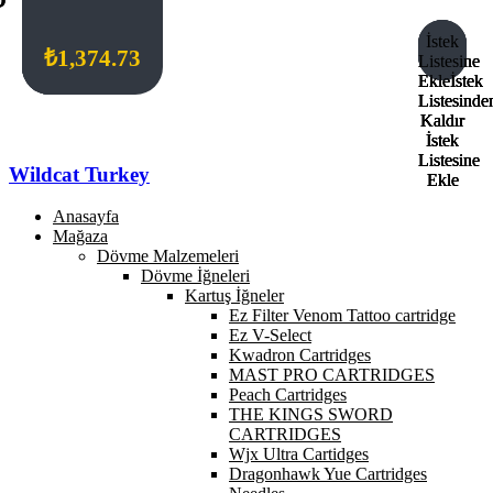
İstek
İstek
İstek
İstek
₺
₺
₺
₺
55.59
439.91
577.38
1,374.73
Listesine
Listesine
Listesine
Listesine
Ekle
Ekle
Ekle
Ekle
İstek
İstek
İstek
İstek
Listesinde
Listesinde
Listesinde
Listesinde
Kaldır
Kaldır
Kaldır
Kaldır
İstek
İstek
İstek
İstek
Listesine
Listesine
Listesine
Listesine
Wildcat Turkey
Ekle
Ekle
Ekle
Ekle
Anasayfa
Mağaza
Dövme Malzemeleri
Dövme İğneleri
Kartuş İğneler
Ez Filter Venom Tattoo cartridge
Ez V-Select
Kwadron Cartridges
MAST PRO CARTRIDGES
Peach Cartridges
THE KINGS SWORD
CARTRIDGES
Wjx Ultra Cartidges
Dragonhawk Yue Cartridges