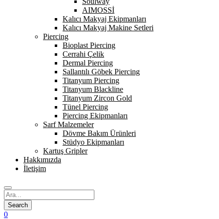
Soulway
AIMOSSİ
Kalıcı Makyaj Ekipmanları
Kalıcı Makyaj Makine Setleri
Piercing
Bioplast Piercing
Cerrahi Çelik
Dermal Piercing
Sallantılı Göbek Piercing
Titanyum Piercing
Titanyum Blackline
Titanyum Zircon Gold
Tünel Piercing
Piercing Ekipmanları
Sarf Malzemeler
Dövme Bakım Ürünleri
Stüdyo Ekipmanları
Kartuş Gripler
Hakkımızda
İletişim
0