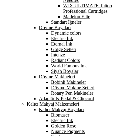
Needles
WJX ULTIMATE Tattoo
Professional Cartridges
Madelon Eltte
Standart İğneler
Dövme Boyaları
Dynamic colors
Electric İnk
Eternal İnk
Gölge Setleri
Intenze
Radiant Colors
World Famous Ink
Siyah Boyalar
Dövme Makineleri
Bobinli Makineler
Dövme Makine Setleri
Rotary Pen Makineler
Adaptör & Pedal & Clipcord
Kalıcı Makyaj Malzemeleri
Kalıcı Makyaj Boyaları
Biomaser
Electrıc İnk
Golden Rose
Nuance Pigments