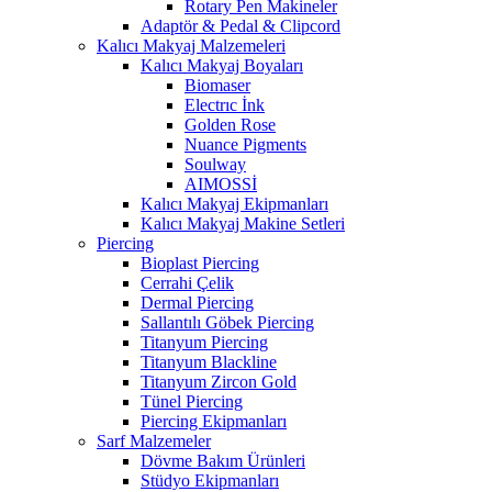
Rotary Pen Makineler
Adaptör & Pedal & Clipcord
Kalıcı Makyaj Malzemeleri
Kalıcı Makyaj Boyaları
Biomaser
Electrıc İnk
Golden Rose
Nuance Pigments
Soulway
AIMOSSİ
Kalıcı Makyaj Ekipmanları
Kalıcı Makyaj Makine Setleri
Piercing
Bioplast Piercing
Cerrahi Çelik
Dermal Piercing
Sallantılı Göbek Piercing
Titanyum Piercing
Titanyum Blackline
Titanyum Zircon Gold
Tünel Piercing
Piercing Ekipmanları
Sarf Malzemeler
Dövme Bakım Ürünleri
Stüdyo Ekipmanları