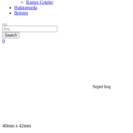
Kartuş Gripler
Hakkımızda
İletişim
0
Sepet boş
open
open
40mm x 42mm