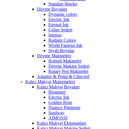
Standart İğneler
Dövme Boyaları
Dynamic colors
Electric İnk
Eternal İnk
Gölge Setleri
Intenze
Radiant Colors
World Famous Ink
Siyah Boyalar
Dövme Makineleri
Bobinli Makineler
Dövme Makine Setleri
Rotary Pen Makineler
Adaptör & Pedal & Clipcord
Kalıcı Makyaj Malzemeleri
Kalıcı Makyaj Boyaları
Biomaser
Electrıc İnk
Golden Rose
Nuance Pigments
Soulway
AIMOSSİ
Kalıcı Makyaj Ekipmanları
Kalıcı Makyaj Makine Setleri