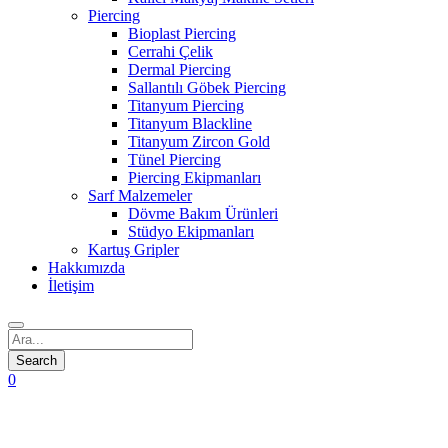
Piercing
Bioplast Piercing
Cerrahi Çelik
Dermal Piercing
Sallantılı Göbek Piercing
Titanyum Piercing
Titanyum Blackline
Titanyum Zircon Gold
Tünel Piercing
Piercing Ekipmanları
Sarf Malzemeler
Dövme Bakım Ürünleri
Stüdyo Ekipmanları
Kartuş Gripler
Hakkımızda
İletişim
0