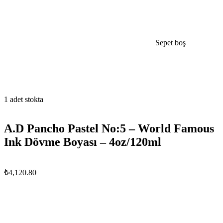
Sepet boş
open
1 adet stokta
A.D Pancho Pastel No:5 – World Famous
Ink Dövme Boyası – 4oz/120ml
₺
4,120.80
A.D
Pancho