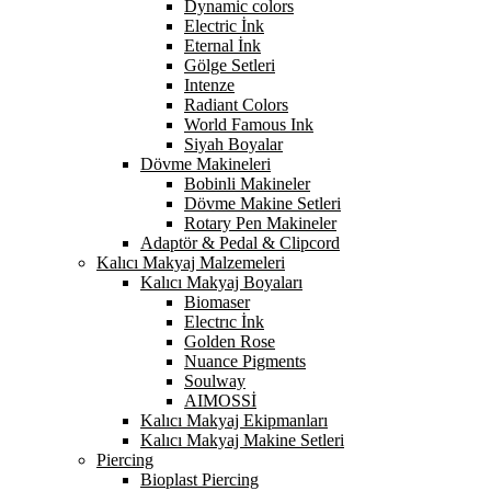
Dynamic colors
Electric İnk
Eternal İnk
Gölge Setleri
Intenze
Radiant Colors
World Famous Ink
Siyah Boyalar
Dövme Makineleri
Bobinli Makineler
Dövme Makine Setleri
Rotary Pen Makineler
Adaptör & Pedal & Clipcord
Kalıcı Makyaj Malzemeleri
Kalıcı Makyaj Boyaları
Biomaser
Electrıc İnk
Golden Rose
Nuance Pigments
Soulway
AIMOSSİ
Kalıcı Makyaj Ekipmanları
Kalıcı Makyaj Makine Setleri
Piercing
Bioplast Piercing