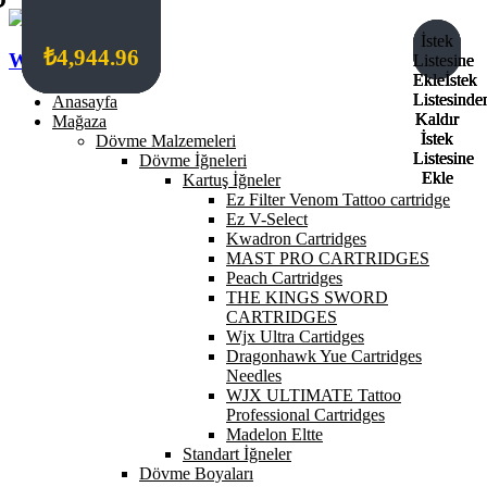
İstek
İstek
İstek
İstek
₺
₺
₺
₺
9,065.76
7,692.16
6,043.84
4,944.96
Wildcat Turkey
Listesine
Listesine
Listesine
Listesine
Ekle
Ekle
Ekle
Ekle
İstek
İstek
İstek
İstek
Listesinde
Listesinde
Listesinde
Listesinde
Anasayfa
Kaldır
Kaldır
Kaldır
Kaldır
Mağaza
İstek
İstek
İstek
İstek
Dövme Malzemeleri
Listesine
Listesine
Listesine
Listesine
Dövme İğneleri
Ekle
Ekle
Ekle
Ekle
Kartuş İğneler
Ez Filter Venom Tattoo cartridge
Ez V-Select
Kwadron Cartridges
MAST PRO CARTRIDGES
Peach Cartridges
THE KINGS SWORD
CARTRIDGES
Wjx Ultra Cartidges
Dragonhawk Yue Cartridges
Needles
WJX ULTIMATE Tattoo
Professional Cartridges
Madelon Eltte
Standart İğneler
Dövme Boyaları