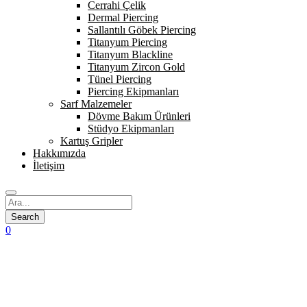
Cerrahi Çelik
Dermal Piercing
Sallantılı Göbek Piercing
Titanyum Piercing
Titanyum Blackline
Titanyum Zircon Gold
Tünel Piercing
Piercing Ekipmanları
Sarf Malzemeler
Dövme Bakım Ürünleri
Stüdyo Ekipmanları
Kartuş Gripler
Hakkımızda
İletişim
0