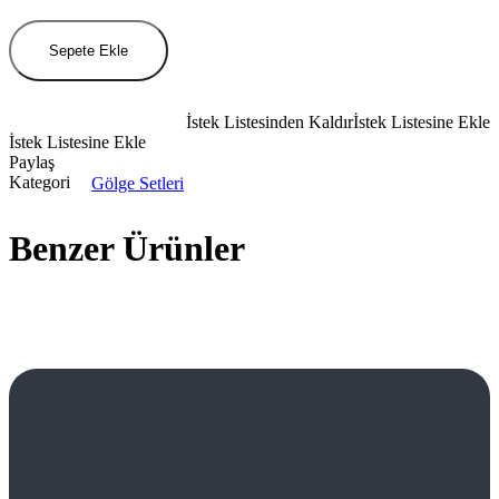
Pastel
No:5
–
Sepete Ekle
World
Famous
Ink
İstek Listesinden Kaldır
İstek Listesine Ekle
Dövme
İstek Listesine Ekle
Boyası
Paylaş
–
Kategori
Gölge Setleri
4oz/120ml
miktar
Benzer Ürünler