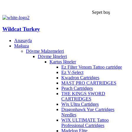
Sepet boş
Wildcat Turkey
Anasayfa
Mağaza
Dövme Malzemeleri
Dövme İğneleri
Kartuş İğneler
Ez Filter Venom Tattoo cartridge
Ez V-Select
Kwadron Cartridges
MAST PRO CARTRIDGES
Peach Cartridges
THE KINGS SWORD
CARTRIDGES
Wjx Ultra Cartidges
Dragonhawk Yue Cartridges
Needles
WJX ULTIMATE Tattoo
Professional Cartridges
Madelon Eltte