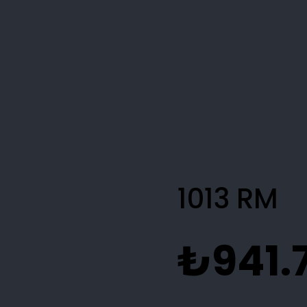
1013 RM
₺
941.