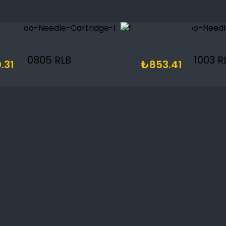
0805 RLB
1003 R
.31
₺
853.41
lar & Politikalar
Alt Menü
Mağaza