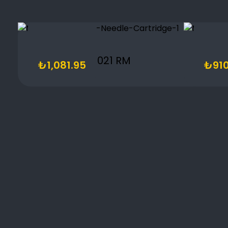
1021 RM
₺
1,081.95
₺
910
Şart