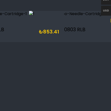
USD
LB
0803 RLB
₺
853.41
Takip Et