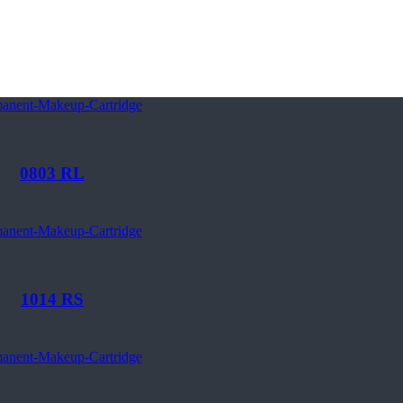
0803 RL
1014 RS