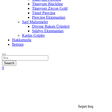
Titanyum Blackline
Titanyum Zircon Gold
Tünel Piercing
Piercing Ekipmanları
Sarf Malzemeler
Dövme Bakım Ürünleri
Stüdyo Ekipmanları
Kartuş Gripler
Hakkımızda
İletişim
0
Sepet boş
open