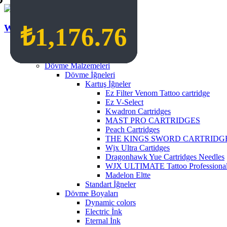
Wildcat Turkey
₺
₺
₺
₺
1,098.31
1,333.66
1,333.66
1,176.76
Anasayfa
Mağaza
Dövme Malzemeleri
Dövme İğneleri
Kartuş İğneler
Ez Filter Venom Tattoo cartridge
Ez V-Select
Kwadron Cartridges
MAST PRO CARTRIDGES
Peach Cartridges
THE KINGS SWORD CARTRIDG
Wjx Ultra Cartidges
Dragonhawk Yue Cartridges Needles
WJX ULTIMATE Tattoo Professional 
Madelon Eltte
Standart İğneler
Dövme Boyaları
Dynamic colors
Electric İnk
Eternal İnk