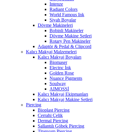
Intenze
Radiant Colors
World Famous Ink
Siyah Boyalar
Dövme Makineleri
Bobinli Makineler
Dövme Makine Setleri
Rotary Pen Makineler
Adaptör & Pedal & Clipcord
Kalıcı Makyaj Malzemeleri
Kalıcı Makyaj Boyaları
Biomaser
Electrıc İnk
Golden Rose
Nuance Pigments
Soulway
AIMOSSİ
Kalıcı Makyaj Ekipmanları
Kalıcı Makyaj Makine Setleri
Piercing
Bioplast Piercing
Cerrahi Çelik
Dermal Piercing
Sallantılı Göbek Piercing
Titanyum Piercing