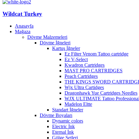
Wildcat Turkey
Anasayfa
Mağaza
Dövme Malzemeleri
Dövme İğneleri
Kartuş İğneler
Ez Filter Venom Tattoo cartridge
Ez V-Select
Kwadron Cartridges
MAST PRO CARTRIDGES
Peach Cartridges
THE KINGS SWORD CARTRIDG
Wjx Ultra Cartidges
Dragonhawk Yue Cartridges Needles
WJX ULTIMATE Tattoo Professional 
Madelon Eltte
Standart İğneler
Dövme Boyaları
Dynamic colors
Electric İnk
Eternal İnk
Gölge Setleri