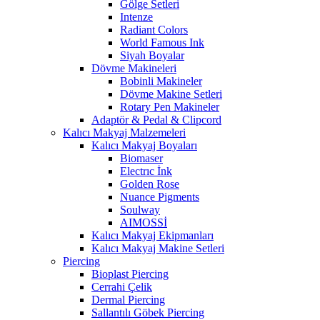
Gölge Setleri
Intenze
Radiant Colors
World Famous Ink
Siyah Boyalar
Dövme Makineleri
Bobinli Makineler
Dövme Makine Setleri
Rotary Pen Makineler
Adaptör & Pedal & Clipcord
Kalıcı Makyaj Malzemeleri
Kalıcı Makyaj Boyaları
Biomaser
Electrıc İnk
Golden Rose
Nuance Pigments
Soulway
AIMOSSİ
Kalıcı Makyaj Ekipmanları
Kalıcı Makyaj Makine Setleri
Piercing
Bioplast Piercing
Cerrahi Çelik
Dermal Piercing
Sallantılı Göbek Piercing