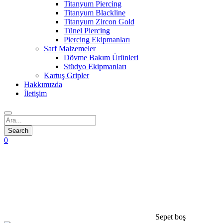
Titanyum Piercing
Titanyum Blackline
Titanyum Zircon Gold
Tünel Piercing
Piercing Ekipmanları
Sarf Malzemeler
Dövme Bakım Ürünleri
Stüdyo Ekipmanları
Kartuş Gripler
Hakkımızda
İletişim
0
Sepet boş